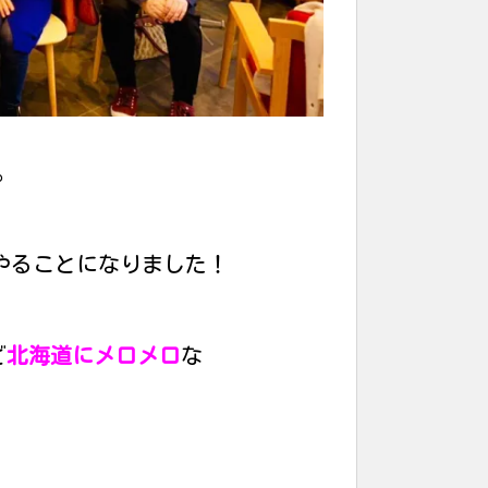
。
やることになりました！
ど
北海道にメロメロ
な