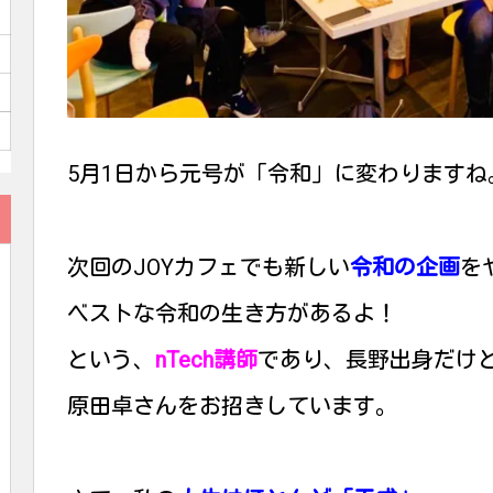
5月1日から元号が「令和」に変わりますね
次回のJOYカフェでも新しい
令和の企画
を
ベストな令和の生き方があるよ！
という、
nTech講師
であり、長野出身だけ
原田卓さんをお招きしています。