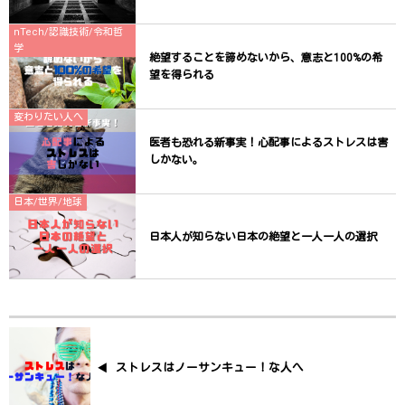
nTech/認識技術/令和哲
学
絶望することを諦めないから、意志と100%の希
望を得られる
変わりたい人へ
医者も恐れる新事実！心配事によるストレスは害
しかない。
日本/世界/地球
日本人が知らない日本の絶望と一人一人の選択
ストレスはノーサンキュー！な人へ