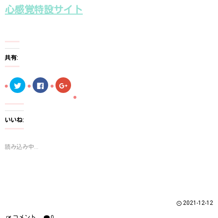
心感覚特設サイト
共有:
ク
F
ク
リ
a
リ
ッ
c
ッ
ク
e
ク
し
b
し
て
o
て
T
o
G
いいね:
w
k
o
i
で
o
t
共
g
t
有
l
読み込み中...
e
す
e
r
る
+
で
に
で
共
は
共
有
ク
有
(
リ
(
新
ッ
新
し
ク
し
い
し
い
ウ
て
ウ
2021-12-12
ィ
く
ィ
ン
だ
ン
ド
さ
ド
コメント
0