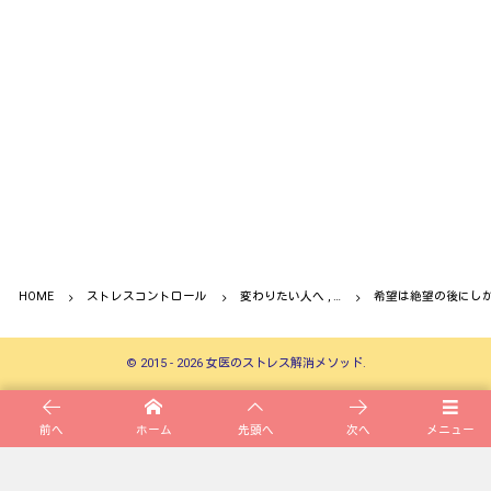
HOME
ストレスコントロール
変わりたい人へ , …
希望は絶望の後にし
©
2015 - 2026
女医のストレス解消メソッド
.
前へ
ホーム
先頭へ
次へ
メニュー