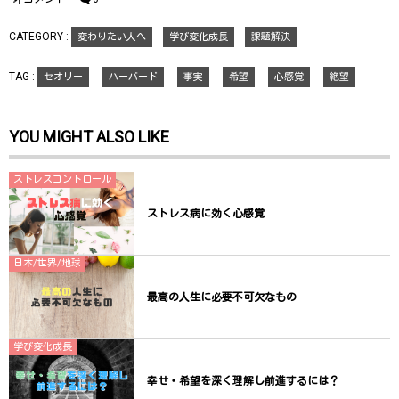
ウ
い
ウ
で
(
で
開
新
開
CATEGORY :
変わりたい人へ
学び変化成長
課題解決
き
し
き
ま
い
ま
す
ウ
す
)
ィ
)
TAG :
セオリー
ハーバード
事実
希望
心感覚
絶望
ン
ド
ウ
で
開
YOU MIGHT ALSO LIKE
き
ま
す
)
ストレスコントロール
ストレス病に効く心感覚
日本/世界/地球
最高の人生に必要不可欠なもの
学び変化成長
幸せ・希望を深く理解し前進するには？