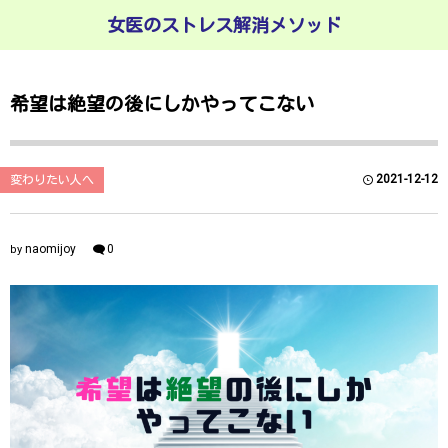
女医のストレス解消メソッド
希望は絶望の後にしかやってこない
2021-12-12
変わりたい人へ
naomijoy
0
by