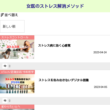
女医のストレス解消メソッド
並べ替え
ストレスコントロール
ストレス病に効く心感覚
2023-04-24
0
nTech/認識技術/令和哲学
ストレスを生み出さないデジタル認識
2023-04-05
0
変わりたい人へ