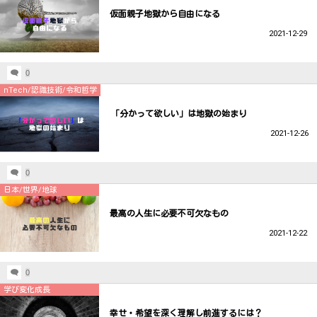
仮面親子地獄から自由になる
2021-12-29
0
nTech/認識技術/令和哲学
「分かって欲しい」は地獄の始まり
2021-12-26
0
日本/世界/地球
最高の人生に必要不可欠なもの
2021-12-22
0
学び変化成長
幸せ・希望を深く理解し前進するには？