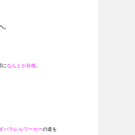
へ。
部に
なんとか合格
。
すパラレルワーカー
の道を