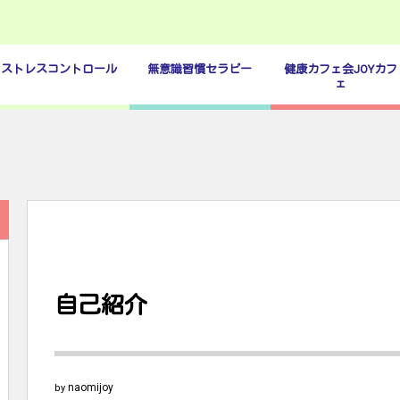
ストレスコントロール
無意識習慣セラピー
健康カフェ会JOYカフ
ェ
自己紹介
naomijoy
by