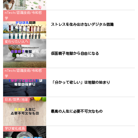
nTech/認識技術/令和哲
学
ストレスを生み出さないデジタル認識
変わりたい人へ
仮面親子地獄から自由になる
nTech/認識技術/令和哲
学
「分かって欲しい」は地獄の始まり
日本/世界/地球
最高の人生に必要不可欠なもの
学び変化成長