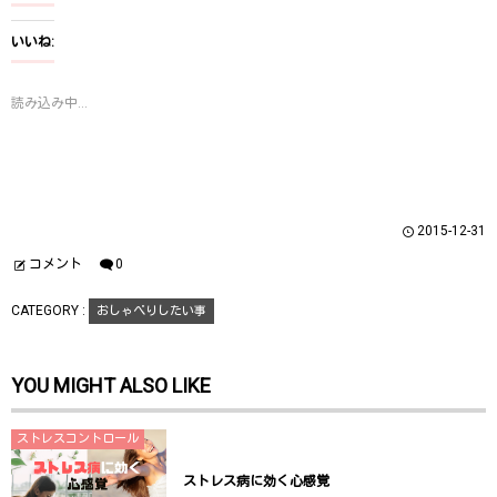
し
b
し
て
o
て
T
o
G
いいね:
w
k
o
i
で
o
t
共
g
t
有
l
読み込み中...
e
す
e
r
る
+
で
に
で
共
は
共
有
ク
有
(
リ
(
新
ッ
新
し
ク
し
い
し
い
ウ
て
ウ
2015-12-31
ィ
く
ィ
ン
だ
ン
ド
さ
ド
コメント
0
ウ
い
ウ
で
(
で
開
新
開
CATEGORY :
おしゃべりしたい事
き
し
き
ま
い
ま
す
ウ
す
)
ィ
)
ン
YOU MIGHT ALSO LIKE
ド
ウ
で
開
き
ストレスコントロール
ま
す
)
ストレス病に効く心感覚