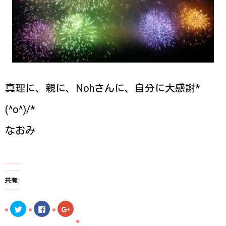
真理に、親に、Nohさんに、自分に大感謝*
(^o^)/*
なおみ
共有:
ク
F
ク
リ
a
リ
ッ
c
ッ
ク
e
ク