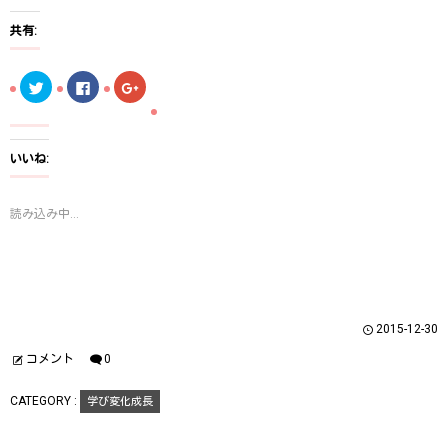
共有:
ク
F
ク
リ
a
リ
ッ
c
ッ
ク
e
ク
し
b
し
て
o
て
T
o
G
いいね:
w
k
o
i
で
o
t
共
g
t
有
l
読み込み中...
e
す
e
r
る
+
で
に
で
共
は
共
有
ク
有
(
リ
(
新
ッ
新
し
ク
し
い
し
い
ウ
て
ウ
2015-12-30
ィ
く
ィ
ン
だ
ン
ド
さ
ド
コメント
0
ウ
い
ウ
で
(
で
開
新
開
CATEGORY :
学び変化成長
き
し
き
ま
い
ま
す
ウ
す
)
ィ
)