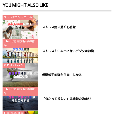
ン
YOU MIGHT ALSO LIKE
ド
ウ
で
開
き
ストレスコントロール
ま
す
)
ストレス病に効く心感覚
nTech/認識技術/令和哲
学
ストレスを生み出さないデジタル認識
変わりたい人へ
仮面親子地獄から自由になる
nTech/認識技術/令和哲
学
「分かって欲しい」は地獄の始まり
日本/世界/地球