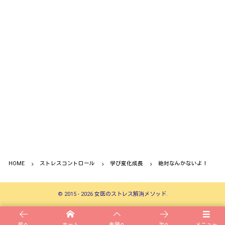
HOME
ストレスコントロール
学び変化成長
絶対なんかないよ！
©
2015 - 2026
女医のストレス解消メソッド
.
前へ
ホーム
先頭へ
次へ
メニュー