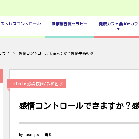
ストレスコントロール
無意識習慣セラピー
健康カフェ会JOYカフ
ェ
令和哲学
感情コントロールできますか？感情手術の話
nTech/認識技術/令和哲学
感情コントロールできますか？
naomijoy
0
by