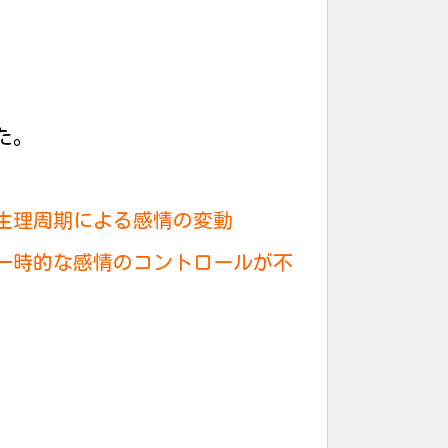
た。
生理周期による感情の変動
一時的な感情のコントロールが不