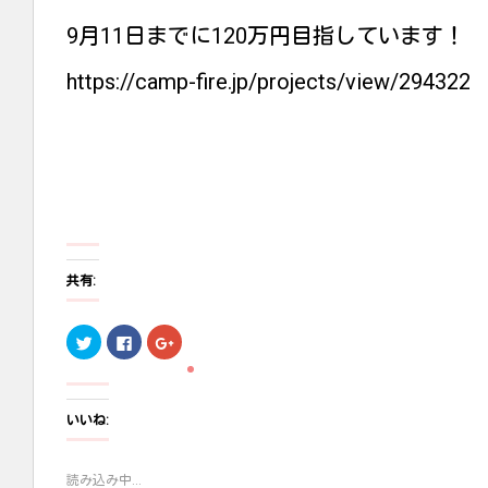
9月11日までに120万円目指しています！
https://camp-fire.jp/projects/view/294322
共有:
ク
F
ク
リ
a
リ
ッ
c
ッ
ク
e
ク
し
b
し
て
o
て
T
o
G
いいね:
w
k
o
i
で
o
t
共
g
t
有
l
読み込み中...
e
す
e