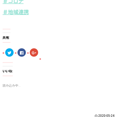
＃
コロナ
＃
地域連携
共有:
ク
F
ク
リ
a
リ
ッ
c
ッ
ク
e
ク
し
b
し
て
o
て
T
o
G
いいね:
w
k
o
i
で
o
t
共
g
t
有
l
読み込み中...
e
す
e
r
る
+
で
に
で
共
は
共
有
ク
有
(
リ
(
新
ッ
新
し
ク
し
い
し
い
ウ
て
ウ
2020-05-24