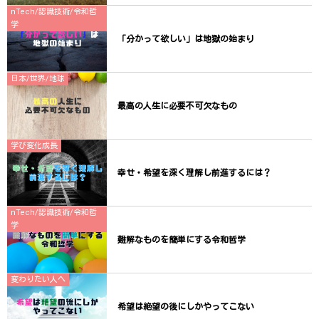
nTech/認識技術/令和哲
学
「分かって欲しい」は地獄の始まり
日本/世界/地球
最高の人生に必要不可欠なもの
学び変化成長
幸せ・希望を深く理解し前進するには？
nTech/認識技術/令和哲
学
難解なものを簡単にする令和哲学
変わりたい人へ
希望は絶望の後にしかやってこない