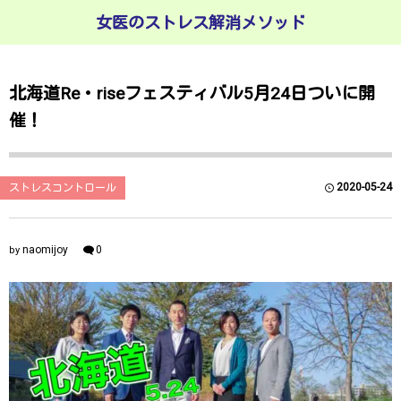
女医のストレス解消メソッド
北海道Re・riseフェスティバル5月24日ついに開
催！
2020-05-24
ストレスコントロール
naomijoy
0
by