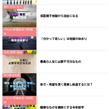
変わりたい人へ
仮面親子地獄から自由になる
nTech/認識技術/令和哲
学
「分かって欲しい」は地獄の始まり
日本/世界/地球
最高の人生に必要不可欠なもの
学び変化成長
幸せ・希望を深く理解し前進するには？
nTech/認識技術/令和哲
学
難解なものを簡単にする令和哲学