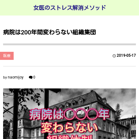
女医のストレス解消メソッド
病院は200年間変わらない組織集団
2019-05-17
医療
naomijoy
0
by