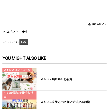
で
に
で
共
は
共
有
ク
有
(
リ
(
新
ッ
新
し
ク
し
い
し
い
ウ
て
ウ
2019-05-17
ィ
く
ィ
ン
だ
ン
ド
さ
ド
コメント
0
ウ
い
ウ
で
(
で
開
新
開
CATEGORY :
医療
き
し
き
ま
い
ま
す
ウ
す
)
ィ
)
ン
YOU MIGHT ALSO LIKE
ド
ウ
で
開
き
ストレスコントロール
ま
す
)
ストレス病に効く心感覚
nTech/認識技術/令和哲
学
ストレスを生み出さないデジタル認識