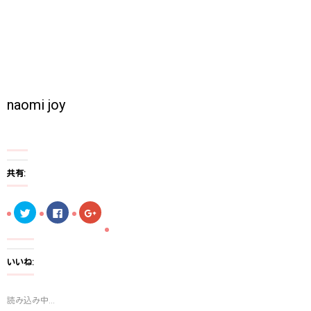
naomi joy
共有:
ク
F
ク
リ
a
リ
ッ
c
ッ
ク
e
ク
し
b
し
て
o
て
T
o
G
いいね:
w
k
o
i
で
o
t
共
g
t
有
l
読み込み中...
e
す
e
r
る
+