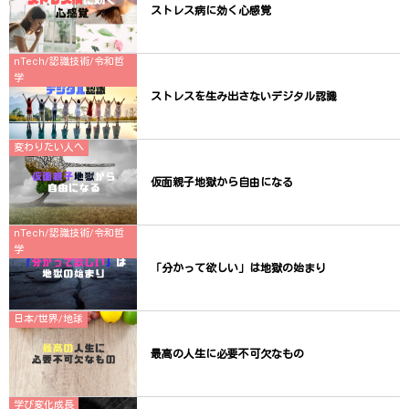
)
ストレス病に効く心感覚
nTech/認識技術/令和哲
学
ストレスを生み出さないデジタル認識
変わりたい人へ
仮面親子地獄から自由になる
nTech/認識技術/令和哲
学
「分かって欲しい」は地獄の始まり
日本/世界/地球
最高の人生に必要不可欠なもの
学び変化成長