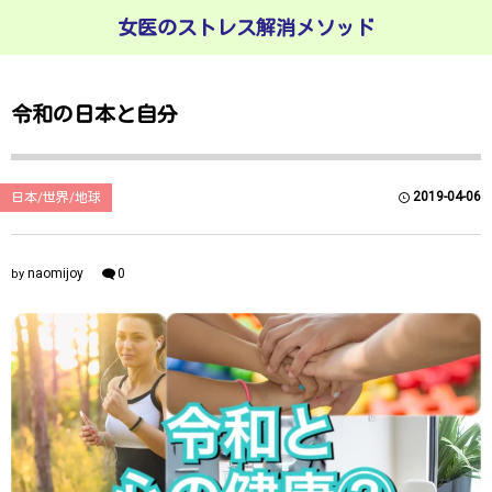
女医のストレス解消メソッド
令和の日本と自分
2019-04-06
日本/世界/地球
naomijoy
0
by