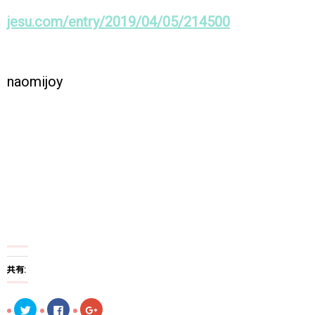
jesu.com/entry/2019/04/05/214500
naomijoy
共有:
ク
F
ク