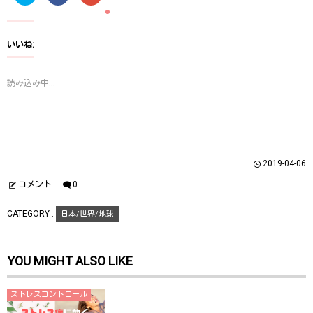
リ
a
リ
ッ
c
ッ
ク
e
ク
し
b
し
て
o
て
T
o
G
いいね:
w
k
o
i
で
o
t
共
g
t
有
l
読み込み中...
e
す
e
r
る
+
で
に
で
共
は
共
有
ク
有
(
リ
(
新
ッ
新
し
ク
し
い
し
い
ウ
て
ウ
2019-04-06
ィ
く
ィ
ン
だ
ン
ド
さ
ド
コメント
0
ウ
い
ウ
で
(
で
開
新
開
CATEGORY :
日本/世界/地球
き
し
き
ま
い
ま
す
ウ
す
)
ィ
)
ン
YOU MIGHT ALSO LIKE
ド
ウ
で
開
き
ストレスコントロール
ま
す