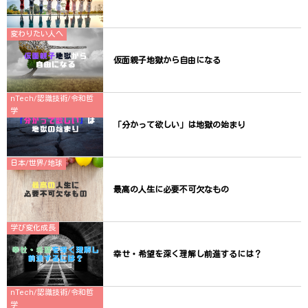
変わりたい人へ
仮面親子地獄から自由になる
nTech/認識技術/令和哲
学
「分かって欲しい」は地獄の始まり
日本/世界/地球
最高の人生に必要不可欠なもの
学び変化成長
幸せ・希望を深く理解し前進するには？
nTech/認識技術/令和哲
学