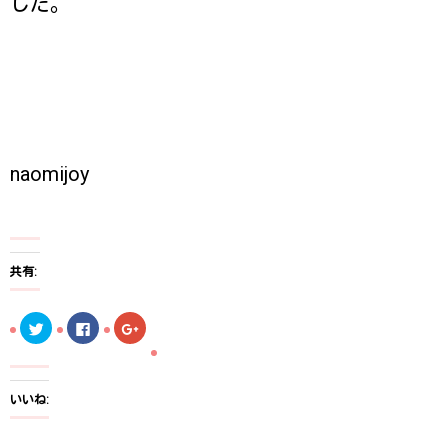
した。
naomijoy
共有:
ク
F
ク
リ
a
リ
ッ
c
ッ
ク
e
ク
し
b
し
て
o
て
T
o
G
いいね:
w
k
o
i
で
o
t
共
g
t
有
l