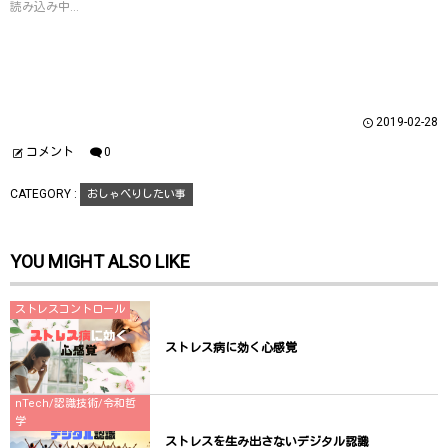
読み込み中...
e
す
e
r
る
+
で
に
で
共
は
共
有
ク
有
(
リ
(
新
ッ
新
し
ク
し
い
し
い
ウ
て
ウ
2019-02-28
ィ
く
ィ
ン
だ
ン
ド
さ
ド
コメント
0
ウ
い
ウ
で
(
で
開
新
開
CATEGORY :
おしゃべりしたい事
き
し
き
ま
い
ま
す
ウ
す
)
ィ
)
ン
YOU MIGHT ALSO LIKE
ド
ウ
で
開
き
ストレスコントロール
ま
す
)
ストレス病に効く心感覚
nTech/認識技術/令和哲
学
ストレスを生み出さないデジタル認識