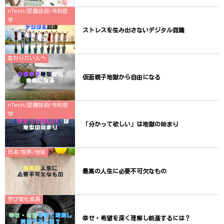
nTech/認識技術/令和哲
学
ストレスを生み出さないデジタル認識
変わりたい人へ
仮面親子地獄から自由になる
nTech/認識技術/令和哲
学
「分かって欲しい」は地獄の始まり
日本/世界/地球
最高の人生に必要不可欠なもの
学び変化成長
幸せ・希望を深く理解し前進するには？