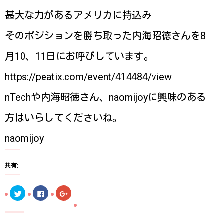
甚大な力があるアメリカに持込み
そのポジションを勝ち取った内海昭徳さんを8
月10、11日にお呼びしています。
https://peatix.com/event/414484/view
nTechや内海昭徳さん、naomijoyに興味のある
方はいらしてくださいね。
naomijoy
共有:
ク
F
ク
リ
a
リ
ッ
c
ッ
ク
e
ク
し
b
し