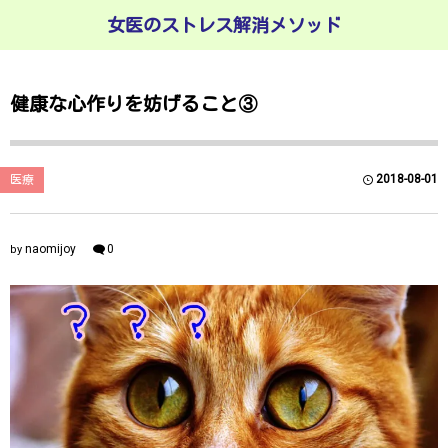
女医のストレス解消メソッド
健康な心作りを妨げること③
2018-08-01
医療
naomijoy
0
by