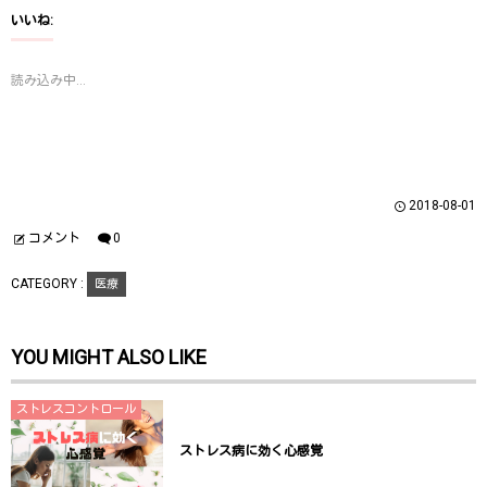
て
o
て
T
o
G
いいね:
w
k
o
i
で
o
t
共
g
t
有
l
読み込み中...
e
す
e
r
る
+
で
に
で
共
は
共
有
ク
有
(
リ
(
新
ッ
新
し
ク
し
い
し
い
ウ
て
ウ
2018-08-01
ィ
く
ィ
ン
だ
ン
ド
さ
ド
コメント
0
ウ
い
ウ
で
(
で
開
新
開
CATEGORY :
医療
き
し
き
ま
い
ま
す
ウ
す
)
ィ
)
ン
YOU MIGHT ALSO LIKE
ド
ウ
で
開
き
ストレスコントロール
ま
す
)
ストレス病に効く心感覚