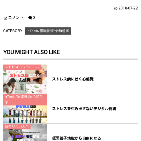
い
し
い
ウ
て
ウ
2018-07-22
ィ
く
ィ
ン
だ
ン
ド
さ
ド
コメント
0
ウ
い
ウ
で
(
で
開
新
開
CATEGORY :
nTech/認識技術/令和哲学
き
し
き
ま
い
ま
す
ウ
す
)
ィ
)
ン
YOU MIGHT ALSO LIKE
ド
ウ
で
開
き
ストレスコントロール
ま
す
)
ストレス病に効く心感覚
nTech/認識技術/令和哲
学
ストレスを生み出さないデジタル認識
変わりたい人へ
仮面親子地獄から自由になる