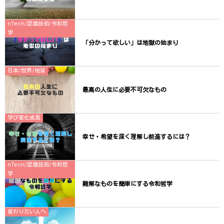
nTech/認識技術/令和哲
学
「分かって欲しい」は地獄の始まり
日本/世界/地球
最高の人生に必要不可欠なもの
学び変化成長
幸せ・希望を深く理解し前進するには？
nTech/認識技術/令和哲
学
難解なものを簡単にする令和哲学
変わりたい人へ