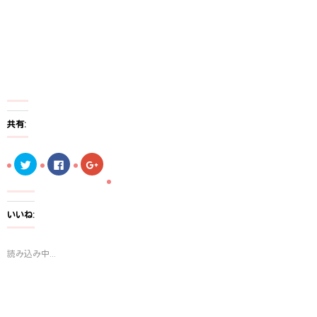
共有:
ク
F
ク
リ
a
リ
ッ
c
ッ
ク
e
ク
し
b
し
て
o
て
T
o
G
いいね:
w
k
o
i
で
o
t
共
g
t
有
l
読み込み中...
e
す
e
r
る
+
で
に
で
共
は
共
有
ク
有
(
リ
(
新
ッ
新
し
ク
し