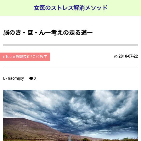
女医のストレス解消メソッド
脳のき・ほ・んー考えの走る道ー
2018-07-22
nTech/認識技術/令和哲学
naomijoy
0
by