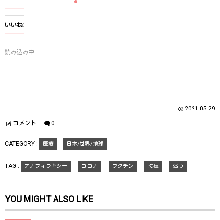
ク
e
ク
し
b
し
て
o
て
T
o
G
いいね:
w
k
o
i
で
o
t
共
g
t
有
l
読み込み中...
e
す
e
r
る
+
で
に
で
共
は
共
有
ク
有
(
リ
(
新
ッ
新
し
ク
し
い
し
い
ウ
て
ウ
2021-05-29
ィ
く
ィ
ン
だ
ン
ド
さ
ド
コメント
0
ウ
い
ウ
で
(
で
開
新
開
CATEGORY :
医療
日本/世界/地球
き
し
き
ま
い
ま
す
ウ
す
)
ィ
)
TAG :
アナフィラキシー
コロナ
ワクチン
接種
迷う
ン
ド
ウ
で
開
YOU MIGHT ALSO LIKE
き
ま
す
)