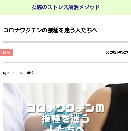
女医のストレス解消メソッド
コロナワクチンの接種を迷う人たちへ
2021-05-29
医療
naomijoy
0
by