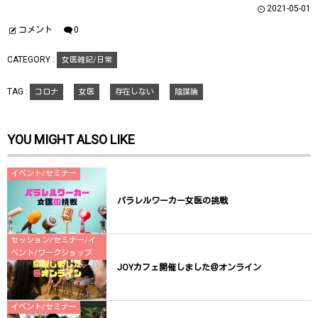
ウ
て
ウ
2021-05-01
ィ
く
ィ
ン
だ
ン
ド
さ
ド
コメント
0
ウ
い
ウ
で
(
で
開
新
開
CATEGORY :
女医雑記/日常
き
し
き
ま
い
ま
す
ウ
す
)
ィ
)
TAG :
コロナ
女医
存在しない
陰謀論
ン
ド
ウ
で
開
YOU MIGHT ALSO LIKE
き
ま
す
)
イベント/セミナー
パラレルワーカー女医の挑戦
セッション/セミナー/イ
ベント/ワークショップ
JOYカフェ開催しました＠オンライン
イベント/セミナー