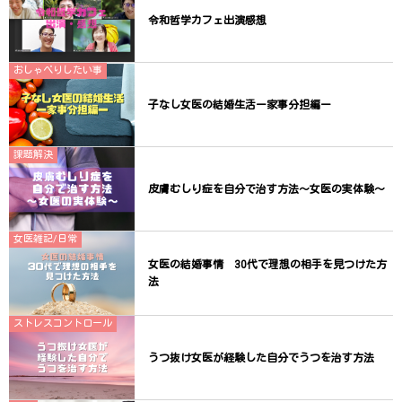
令和哲学カフェ出演感想
おしゃべりしたい事
子なし女医の結婚生活ー家事分担編ー
課題解決
皮膚むしり症を自分で治す方法〜女医の実体験〜
女医雑記/日常
女医の結婚事情 30代で理想の相手を見つけた方
法
ストレスコントロール
うつ抜け女医が経験した自分でうつを治す方法