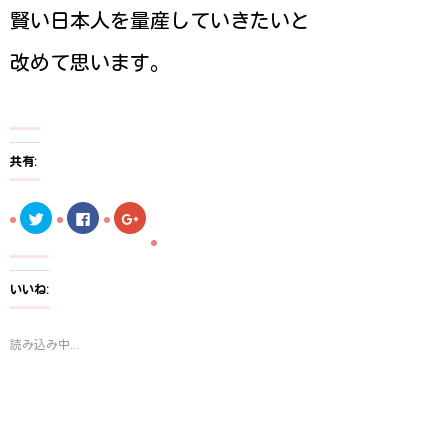
賢い日本人を量産していきたいと
改めて思います。
共有:
ク
F
ク
リ
a
リ
ッ
c
ッ
ク
e
ク
し
b
し
て
o
て
T
o
G
いいね:
w
k
o
i
で
o
t
共
g
t
有
l
読み込み中...
e
す
e
r
る
+
で
に
で
共
は
共
有
ク
有
(
リ
(
新
ッ
新
し
ク
し
い
し
い