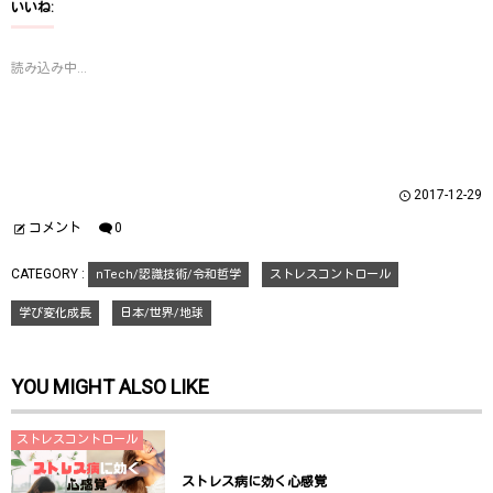
T
o
G
いいね:
w
k
o
i
で
o
t
共
g
t
有
l
読み込み中...
e
す
e
r
る
+
で
に
で
共
は
共
有
ク
有
(
リ
(
新
ッ
新
し
ク
し
い
し
い
ウ
て
ウ
2017-12-29
ィ
く
ィ
ン
だ
ン
ド
さ
ド
コメント
0
ウ
い
ウ
で
(
で
開
新
開
CATEGORY :
nTech/認識技術/令和哲学
ストレスコントロール
き
し
き
ま
い
ま
す
ウ
す
学び変化成長
日本/世界/地球
)
ィ
)
ン
ド
ウ
で
YOU MIGHT ALSO LIKE
開
き
ま
す
)
ストレスコントロール
ストレス病に効く心感覚