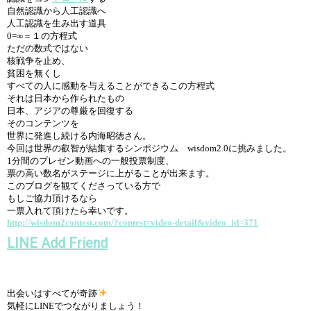
自然認識から人工認識へ
人工認識を生み出す道具
0=∞＝１の方程式
ただの数式ではない
核戦争を止め、
貧困を無くし
すべての人に感動を与えることができるこの方程式
それは日本から作られたもの
日本、アジアの尊厳を回復する
そのコンテンツを
世界に発進し続ける内海昭徳さん。
今回は世界の叡智が結集するシンポジウム wisdom2.0に挑みました。
1分間のプレゼン動画への一般投票制度、
票の高い数名がステージに上がることが出来ます。
このブログを観てくださっている方で
もしご協力頂けるなら
一票入れて頂けたら幸いです。
http://wisdom2contest.com/?contest=video-detail&video_id=371
LINE Add Friend
出会いはすべてが奇跡
気軽にLINEでつながりましょう！