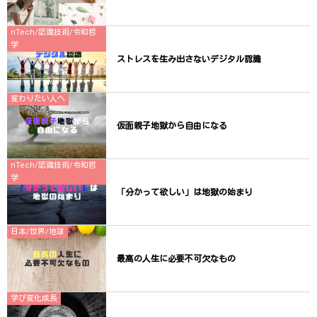
nTech/認識技術/令和哲
学
ストレスを生み出さないデジタル認識
変わりたい人へ
仮面親子地獄から自由になる
nTech/認識技術/令和哲
学
「分かって欲しい」は地獄の始まり
日本/世界/地球
最高の人生に必要不可欠なもの
学び変化成長