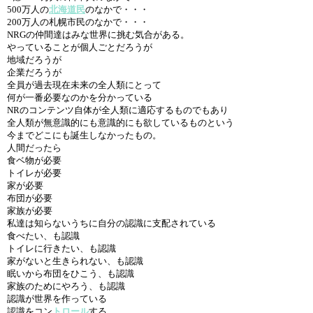
500万人の
北海道民
のなかで・・・
200万人の札幌市民のなかで・・・
NRGの仲間達はみな世界に挑む気合がある。
やっていることが個人ごとだろうが
地域だろうが
企業だろうが
全員が過去現在未来の全人類にとって
何が一番必要なのかを分かっている
NRのコンテンツ自体が全人類に適応するものでもあり
全人類が無意識的にも意識的にも欲しているものという
今までどこにも誕生しなかったもの。
人間だったら
食ベ物が必要
トイレが必要
家が必要
布団が必要
家族が必要
私達は知らないうちに自分の認識に支配されている
食べたい、も認識
トイレに行きたい、も認識
家がないと生きられない、も認識
眠いから布団をひこう、も認識
家族のためにやろう、も認識
認識が世界を作っている
認識をコン
トロール
する