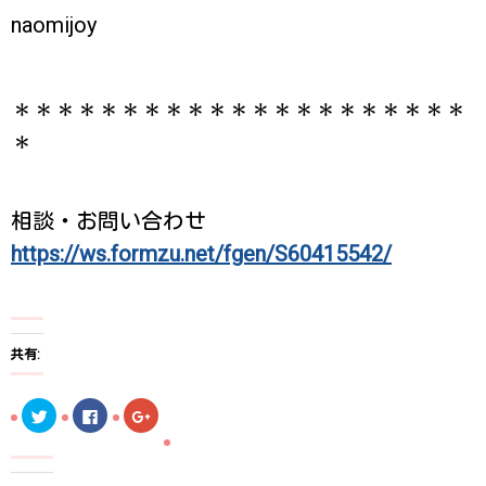
naomijoy
＊＊＊＊＊＊＊＊＊＊＊＊＊＊＊＊＊＊＊＊＊
＊
相談・お問い合わせ
https://ws.formzu.net/fgen/S60415542/
共有:
ク
F
ク
リ
a
リ
ッ
c
ッ
ク
e
ク
し
b
し
て
o
て