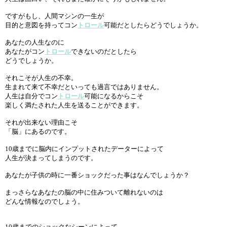
ですがもし、人間マシンの一生が
目的と意図を持ってコン
トロール
可能だとしたらどうでしょうか。
あなたの人生なのに
あなたがコン
トロール
できないのだとしたら
どうでしょうか。
それこそが人生の不幸。
生まれて来て不幸だといっても過言ではありません。
人生は自分でコン
トロール
可能になるからこそ
楽しく満たされた人生を送ることができます。
それが出来ない理由こそ
「脳」にあるのです。
10歳までに脳内にインプットされたデーターによって
人生が決まってしまうのです。
あなたが子供の時に一番ショックだった事はなんでしょうか？
まっさらなあなたの脳の中に住みついて離れないのは
どんな情報なのでしょう。
10歳までのショックなシーンによって