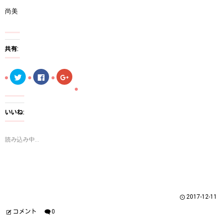
尚美
共有:
ク
F
ク
リ
a
リ
ッ
c
ッ
ク
e
ク
し
b
し
て
o
て
T
o
G
いいね:
w
k
o
i
で
o
t
共
g
t
有
l
読み込み中...
e
す
e
r
る
+
で
に
で
共
は
共
有
ク
有
(
リ
(
新
ッ
新
し
ク
し
い
し
い
ウ
て
ウ
2017-12-11
ィ
く
ィ
ン
だ
ン
ド
さ
ド
コメント
0
ウ
い
ウ