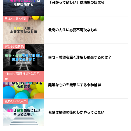
「分かって欲しい」は地獄の始まり
日本/世界/地球
最高の人生に必要不可欠なもの
学び変化成長
幸せ・希望を深く理解し前進するには？
nTech/認識技術/令和哲
学
難解なものを簡単にする令和哲学
変わりたい人へ
希望は絶望の後にしかやってこない