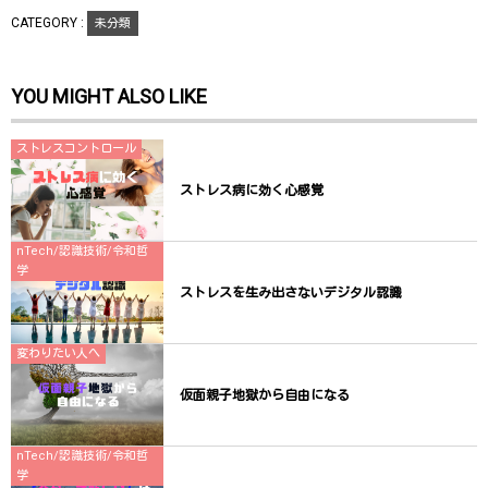
で
(
で
開
新
開
CATEGORY :
未分類
き
し
き
ま
い
ま
す
ウ
す
)
ィ
)
ン
YOU MIGHT ALSO LIKE
ド
ウ
で
開
き
ストレスコントロール
ま
す
)
ストレス病に効く心感覚
nTech/認識技術/令和哲
学
ストレスを生み出さないデジタル認識
変わりたい人へ
仮面親子地獄から自由になる
nTech/認識技術/令和哲
学