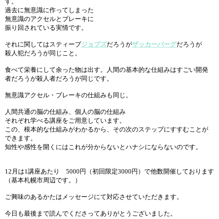
す。
過去に無意識に作ってしまった
無意識のアクセルとブレーキに
振り回されている実情です。
それに関してはスティーブ
ジョブズ
だろうが
ザッカーバーグ
だろうが
殺人犯だろうが同じこと。
食べて栄養にして余った物は出す。人間の基本的な仕組みはすごい開発
者だろうが殺人者だろうが同じです。
無意識アクセル・ブレーキの仕組みも同じ。
人間共通の脳の仕組み、個人の脳の仕組み
それぞれ学べる講座をご用意しています。
この、根本的な仕組みがわかるから、その次のステップにすすむことが
できます。
知性や感性を開くにはこれが分からないとハナシにならないのです。
12月は1講座あたり 5000円（初回限定3000円）で他数開催しております
（基本札幌市周辺です。）
ご興味のあるかたはメッセージにて対応させていただきます。
今日も最後まで読んでくださってありがとうございました。