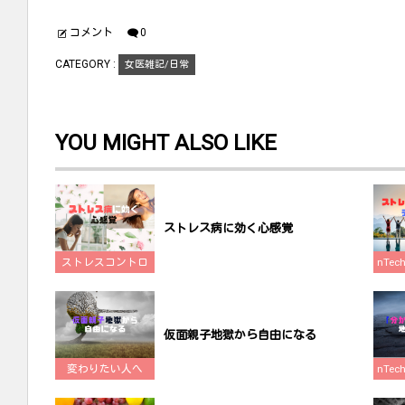
ウ
い
ウ
で
(
で
開
新
開
コメント
0
き
し
き
ま
い
ま
す
ウ
す
CATEGORY :
女医雑記/日常
)
ィ
)
ン
ド
ウ
で
開
YOU MIGHT ALSO LIKE
き
ま
す
)
ストレス病に効く心感覚
ストレスコントロ
nTe
ール
仮面親子地獄から自由になる
変わりたい人へ
nTe