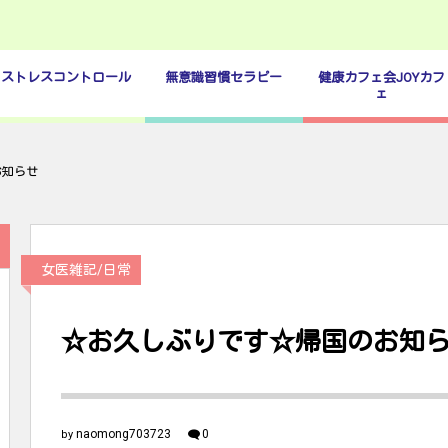
ストレスコントロール
無意識習慣セラピー
健康カフェ会JOYカフ
ェ
お知らせ
女医雑記/日常
☆お久しぶりです☆帰国のお知
naomong703723
0
by