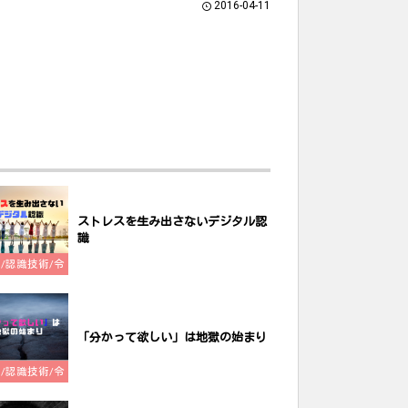
2016-04-11
ストレスを生み出さないデジタル認
識
ch/認識技術/令
和哲学
「分かって欲しい」は地獄の始まり
ch/認識技術/令
和哲学