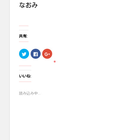
なおみ
共有:
ク
F
ク
リ
a
リ
ッ
c
ッ
ク
e
ク
し
b
し
て
o
て
T
o
G
いいね:
w
k
o
i
で
o
t
共
g
t
有
l
読み込み中...
e
す
e
r
る
+
で
に
で
共
は
共
有
ク
有
(
リ
(
新
ッ
新
し
ク
し
い
し
い
ウ
て
ウ
ィ
く
ィ
ン
だ
ン
ド
さ
ド