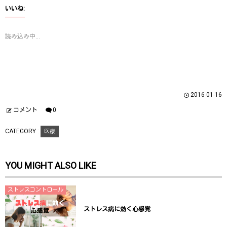
て
o
て
T
o
G
いいね:
w
k
o
i
で
o
t
共
g
t
有
l
読み込み中...
e
す
e
r
る
+
で
に
で
共
は
共
有
ク
有
(
リ
(
新
ッ
新
し
ク
し
い
し
い
ウ
て
ウ
2016-01-16
ィ
く
ィ
ン
だ
ン
ド
さ
ド
コメント
0
ウ
い
ウ
で
(
で
開
新
開
CATEGORY :
医療
き
し
き
ま
い
ま
す
ウ
す
)
ィ
)
ン
YOU MIGHT ALSO LIKE
ド
ウ
で
開
き
ストレスコントロール
ま
す
)
ストレス病に効く心感覚