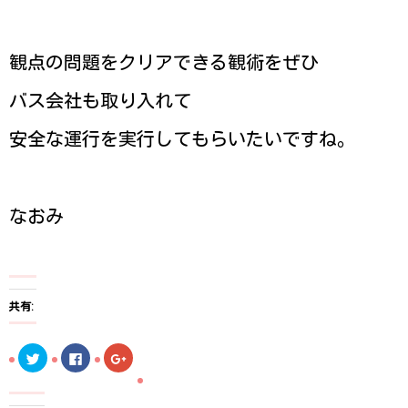
観点の問題をクリアできる観術をぜひ
バス会社も取り入れて
安全な運行を実行してもらいたいですね。
なおみ
共有:
ク
F
ク
リ
a
リ
ッ
c
ッ
ク
e
ク
し
b
し