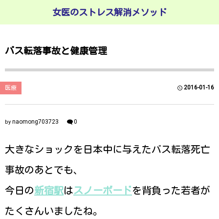
女医のストレス解消メソッド
バス転落事故と健康管理
2016-01-16
医療
naomong703723
0
by
大きなショックを日本中に与えたバス転落死亡
事故のあとでも、
今日の
新宿駅
は
スノーボード
を背負った若者が
たくさんいましたね。