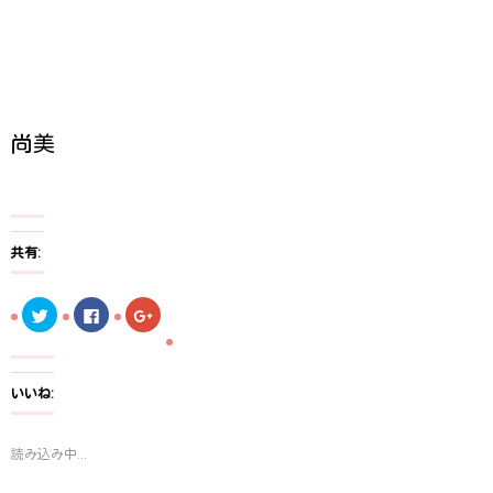
尚美
共有:
ク
F
ク
リ
a
リ
ッ
c
ッ
ク
e
ク
し
b
し
て
o
て
T
o
G
いいね:
w
k
o
i
で
o
t
共
g
t
有
l
読み込み中...
e
す
e
r
る
+
で
に
で