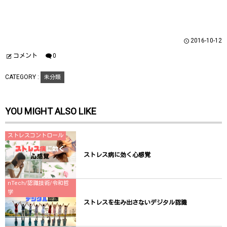
共
は
共
有
ク
有
(
リ
(
新
ッ
新
し
ク
し
い
し
い
ウ
て
ウ
2016-10-12
ィ
く
ィ
ン
だ
ン
ド
さ
ド
コメント
0
ウ
い
ウ
で
(
で
開
新
開
CATEGORY :
未分類
き
し
き
ま
い
ま
す
ウ
す
)
ィ
)
ン
YOU MIGHT ALSO LIKE
ド
ウ
で
開
き
ストレスコントロール
ま
す
)
ストレス病に効く心感覚
nTech/認識技術/令和哲
学
ストレスを生み出さないデジタル認識