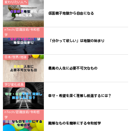
変わりたい人へ
仮面親子地獄から自由になる
nTech/認識技術/令和哲
学
「分かって欲しい」は地獄の始まり
日本/世界/地球
最高の人生に必要不可欠なもの
学び変化成長
幸せ・希望を深く理解し前進するには？
nTech/認識技術/令和哲
学
難解なものを簡単にする令和哲学