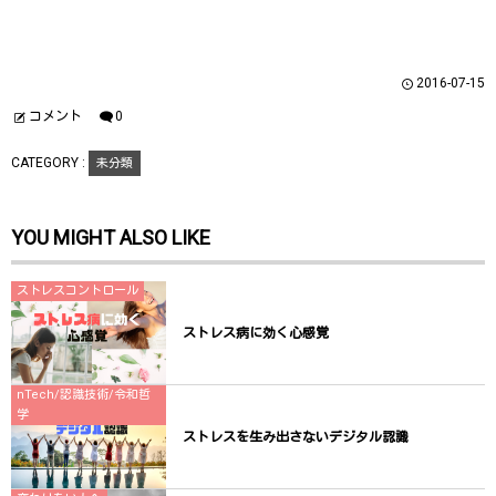
有
ク
有
(
リ
(
新
ッ
新
し
ク
し
い
し
い
ウ
て
ウ
2016-07-15
ィ
く
ィ
ン
だ
ン
ド
さ
ド
コメント
0
ウ
い
ウ
で
(
で
開
新
開
CATEGORY :
未分類
き
し
き
ま
い
ま
す
ウ
す
)
ィ
)
ン
YOU MIGHT ALSO LIKE
ド
ウ
で
開
き
ストレスコントロール
ま
す
)
ストレス病に効く心感覚
nTech/認識技術/令和哲
学
ストレスを生み出さないデジタル認識