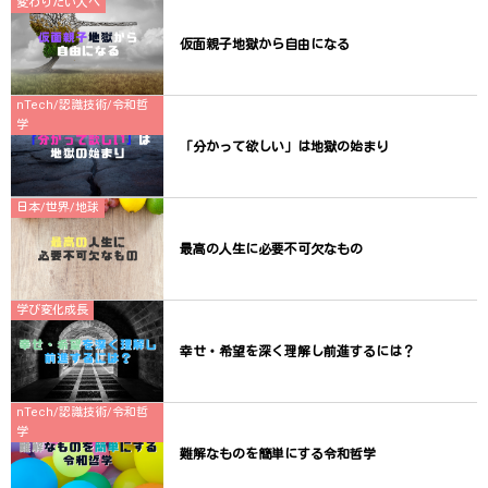
変わりたい人へ
仮面親子地獄から自由になる
nTech/認識技術/令和哲
学
「分かって欲しい」は地獄の始まり
日本/世界/地球
最高の人生に必要不可欠なもの
学び変化成長
幸せ・希望を深く理解し前進するには？
nTech/認識技術/令和哲
学
難解なものを簡単にする令和哲学