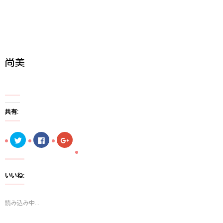
尚美
共有:
ク
F
ク
リ
a
リ
ッ
c
ッ
ク
e
ク
し
b
し
て
o
て
T
o
G
いいね:
w
k
o
i
で
o
t
共
g
t
有
l
読み込み中...
e
す
e
r
る
+
で
に
で
共
は
共