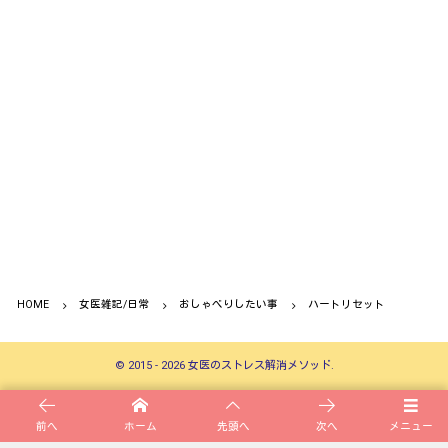
HOME
女医雑記/日常
おしゃべりしたい事
ハートリセット
©
2015 - 2026
女医のストレス解消メソッド
.
前へ
ホーム
先頭へ
次へ
メニュー