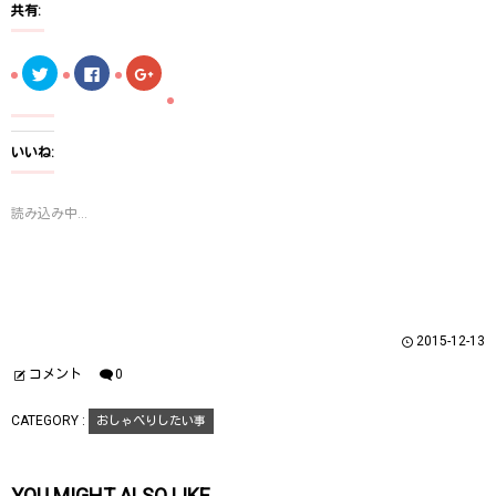
共有:
ク
F
ク
リ
a
リ
ッ
c
ッ
ク
e
ク
し
b
し
て
o
て
T
o
G
いいね:
w
k
o
i
で
o
t
共
g
t
有
l
読み込み中...
e
す
e
r
る
+
で
に
で
共
は
共
有
ク
有
(
リ
(
新
ッ
新
し
ク
し
い
し
い
ウ
て
ウ
2015-12-13
ィ
く
ィ
ン
だ
ン
ド
さ
ド
コメント
0
ウ
い
ウ
で
(
で
開
新
開
CATEGORY :
おしゃべりしたい事
き
し
き
ま
い
ま
す
ウ
す
)
ィ
)
ン
YOU MIGHT ALSO LIKE
ド