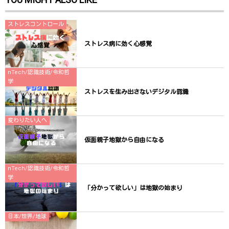
ウ
で
開
き
ストレスコントロール
ま
す
)
ストレス病に効く心感覚
nTech/認識技術/令和哲
学
ストレスを生み出さないデジタル認識
変わりたい人へ
仮面親子地獄から自由になる
nTech/認識技術/令和哲
学
「分かって欲しい」は地獄の始まり
日本/世界/地球