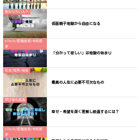
変わりたい人へ
仮面親子地獄から自由になる
nTech/認識技術/令和哲
学
「分かって欲しい」は地獄の始まり
日本/世界/地球
最高の人生に必要不可欠なもの
学び変化成長
幸せ・希望を深く理解し前進するには？
nTech/認識技術/令和哲
学