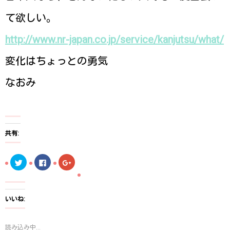
て欲しい。
http://www.nr-japan.co.jp/service/kanjutsu/what/
変化はちょっとの勇気
なおみ
共有:
ク
F
ク
リ
a
リ
ッ
c
ッ
ク
e
ク
し
b
し
て
o
て
T
o
G
いいね:
w
k
o
i
で
o
t
共
g
t
有
l
読み込み中...
e
す
e