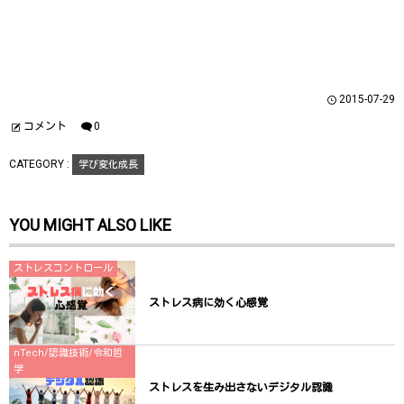
r
る
+
で
に
で
共
は
共
有
ク
有
(
リ
(
新
ッ
新
し
ク
し
い
し
い
ウ
て
ウ
2015-07-29
ィ
く
ィ
ン
だ
ン
ド
さ
ド
コメント
0
ウ
い
ウ
で
(
で
開
新
開
CATEGORY :
学び変化成長
き
し
き
ま
い
ま
す
ウ
す
)
ィ
)
ン
YOU MIGHT ALSO LIKE
ド
ウ
で
開
き
ストレスコントロール
ま
す
)
ストレス病に効く心感覚
nTech/認識技術/令和哲
学
ストレスを生み出さないデジタル認識