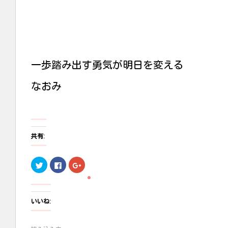
一歩踏み出す勇気が明日を変える
なおみ
共有:
ク
F
ク
リ
a
リ
ッ
c
ッ
ク
e
ク
し
b
し
て
o
て
T
o
G
いいね:
w
k
o
i
で
o
t
共
g
t
有
l