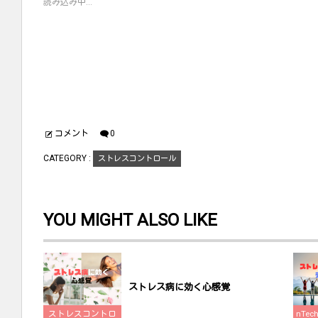
読み込み中...
e
す
e
r
る
+
で
に
で
共
は
共
有
ク
有
(
リ
(
新
ッ
新
し
ク
し
い
し
い
ウ
て
ウ
ィ
く
ィ
ン
だ
ン
ド
さ
ド
ウ
い
ウ
で
(
で
開
新
開
コメント
0
き
し
き
ま
い
ま
す
ウ
す
CATEGORY :
ストレスコントロール
)
ィ
)
ン
ド
ウ
で
開
YOU MIGHT ALSO LIKE
き
ま
す
)
ストレス病に効く心感覚
ストレスコントロ
nTe