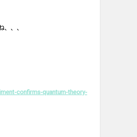
ね、、、
riment-confirms-quantum-theory-