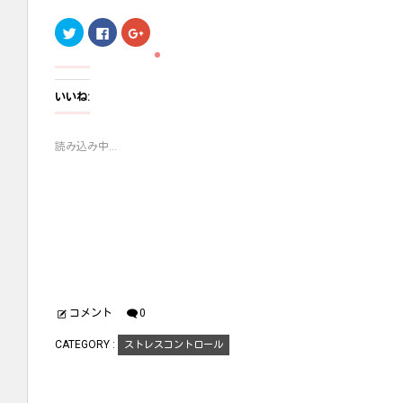
ク
F
ク
リ
a
リ
ッ
c
ッ
ク
e
ク
し
b
し
て
o
て
T
o
G
いいね:
w
k
o
i
で
o
t
共
g
t
有
l
読み込み中...
e
す
e
r
る
+
で
に
で
共
は
共
有
ク
有
(
リ
(
新
ッ
新
し
ク
し
い
し
い
ウ
て
ウ
ィ
く
ィ
ン
だ
ン
ド
さ
ド
ウ
い
ウ
で
(
で
開
新
開
コメント
0
き
し
き
ま
い
ま
す
ウ
す
CATEGORY :
ストレスコントロール
)
ィ
)
ン
ド
ウ
で