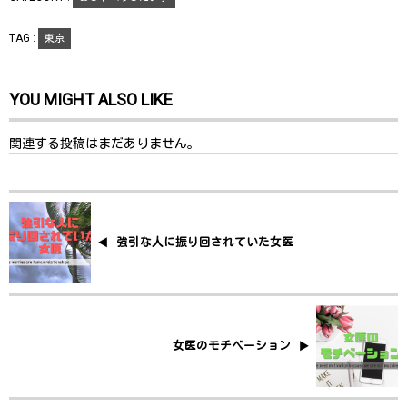
き
し
き
ま
い
ま
す
ウ
す
)
ィ
)
TAG :
東京
ン
ド
ウ
で
開
YOU MIGHT ALSO LIKE
き
ま
す
)
関連する投稿はまだありません。
強引な人に振り回されていた女医
女医のモチベーション