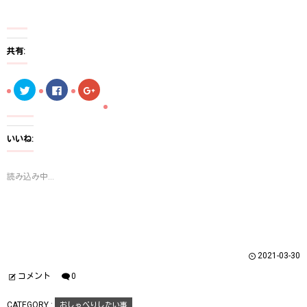
共有:
ク
F
ク
リ
a
リ
ッ
c
ッ
ク
e
ク
し
b
し
て
o
て
T
o
G
いいね:
w
k
o
i
で
o
t
共
g
t
有
l
読み込み中...
e
す
e
r
る
+
で
に
で
共
は
共
有
ク
有
(
リ
(
新
ッ
新
し
ク
し
い
し
い
ウ
て
ウ
2021-03-30
ィ
く
ィ
ン
だ
ン
ド
さ
ド
コメント
0
ウ
い
ウ
で
(
で
開
新
開
CATEGORY :
おしゃべりしたい事