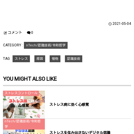
共
は
共
有
ク
有
(
リ
(
新
ッ
新
し
ク
し
い
し
い
ウ
て
ウ
2021-05-04
ィ
く
ィ
ン
だ
ン
ド
さ
ド
コメント
0
ウ
い
ウ
で
(
で
開
新
開
CATEGORY :
nTech/認識技術/令和哲学
き
し
き
ま
い
ま
す
ウ
す
)
ィ
)
TAG :
ストレス
原因
怪物
認識技術
ン
ド
ウ
で
開
YOU MIGHT ALSO LIKE
き
ま
す
)
ストレスコントロール
ストレス病に効く心感覚
nTech/認識技術/令和哲
学
ストレスを生み出さないデジタル認識