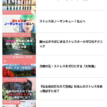
ストレスコントロール
ストレスはノーサンキュー！な人へ
ストレスコントロール
脳vs心からはじまるストレスオールゼロ化テクニ
ック
nTech/認識技術/令和哲
学
万病の元・ストレスをゼロにする「大和魂」
イベント/セミナー
『出る杭は打たれて当然』日本人のストレスを吹
っ飛ばすには？
学び変化成長