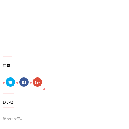
共有:
ク
F
ク
リ
a
リ
ッ
c
ッ
ク
e
ク
し
b
し
て
o
て
T
o
G
いいね:
w
k
o
i
で
o
t
共
g
t
有
l
読み込み中...
e
す
e
r
る
+
で
に
で