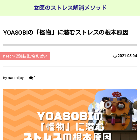
女医のストレス解消メソッド
YOASOBIの「怪物」に潜むストレスの根本原因
2021-05-04
nTech/認識技術/令和哲学
naomijoy
0
by