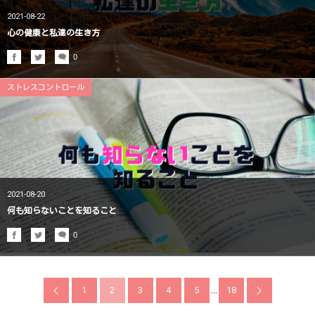
2021-08-22
心の健康と私達の生き方
0
ストレスコントロール
2021-08-20
何も知らないことを知ること
0
1
2
3
4
5
...
18