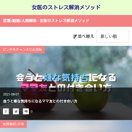
女医のストレス解消メソッド
恋愛/結婚/人間関係 - 女医のストレス解消メソッド
並べ替え
ピンチをチャンスに大反転
2021-08-07
会うと嫌な気持ちになるママ友との付き合い方
0
女医雑記/日常