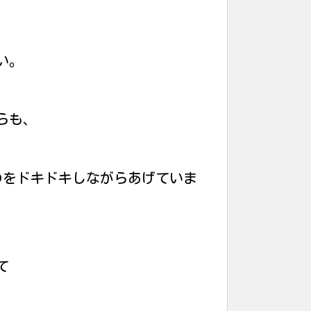
い。
らも、
のをドキドキしながらあげていま
て