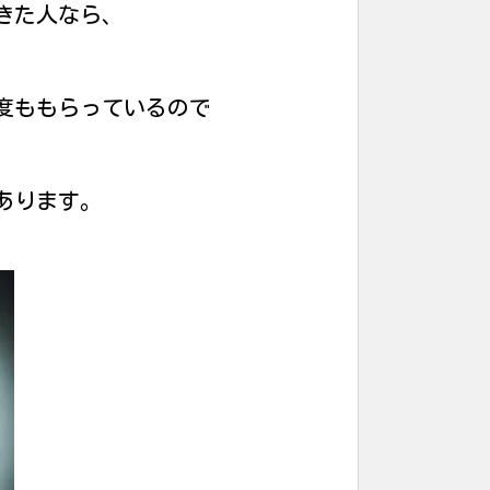
きた人なら、
度ももらっているので
あります。