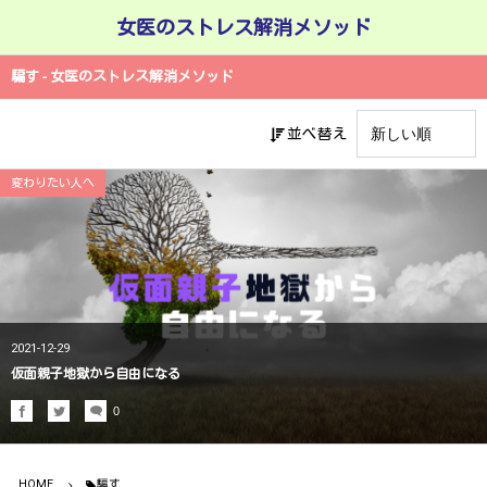
女医のストレス解消メソッド
騙す - 女医のストレス解消メソッド
並べ替え
変わりたい人へ
2021-12-29
仮面親子地獄から自由になる
0
HOME
騙す