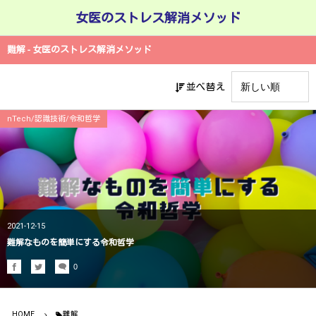
女医のストレス解消メソッド
難解 - 女医のストレス解消メソッド
並べ替え
nTech/認識技術/令和哲学
2021-12-15
難解なものを簡単にする令和哲学
0
HOME
難解