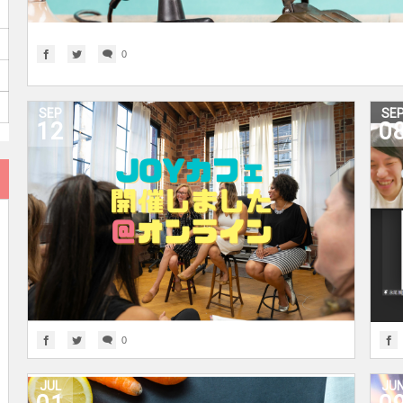
0
SEP
SE
12
0
0
JUL
JU