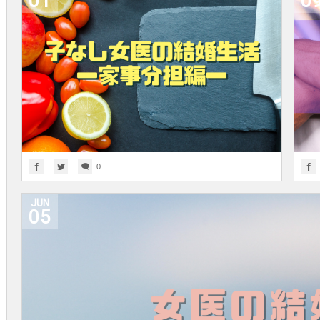
01
0
0
JUN
05