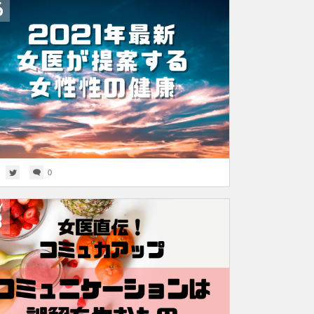
6
0
Y
3