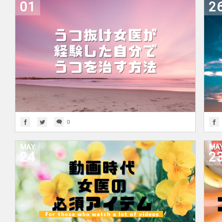
01
2
0
MAY
MA
24
2