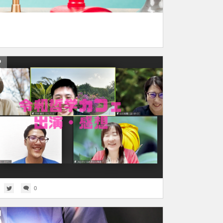
P
8
0
N