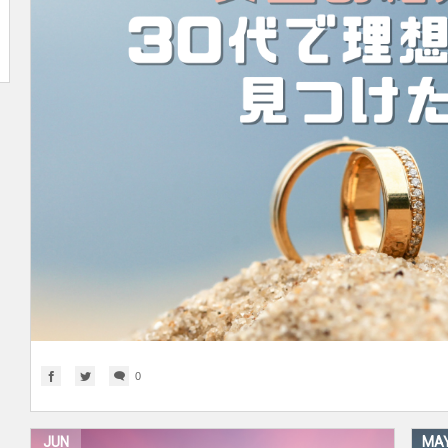
0
JUN
MA