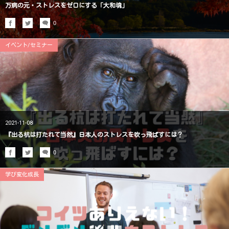
万病の元・ストレスをゼロにする「大和魂」
0
イベント/セミナー
2021-11-08
『出る杭は打たれて当然』日本人のストレスを吹っ飛ばすには？
0
学び変化成長