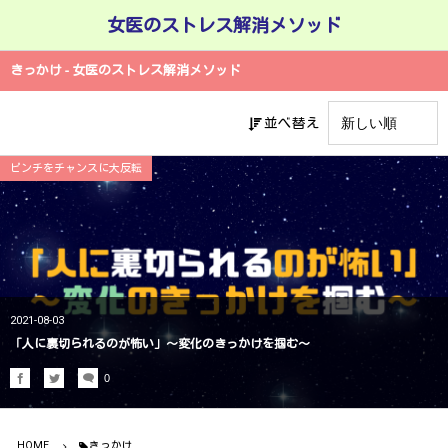
女医のストレス解消メソッド
きっかけ - 女医のストレス解消メソッド
並べ替え
ピンチをチャンスに大反転
2021-08-03
「人に裏切られるのが怖い」〜変化のきっかけを掴む〜
0
HOME
きっかけ