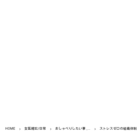
HOME
女医雑記/日常
おしゃべりしたい事 , …
ストレスゼロの組織体制