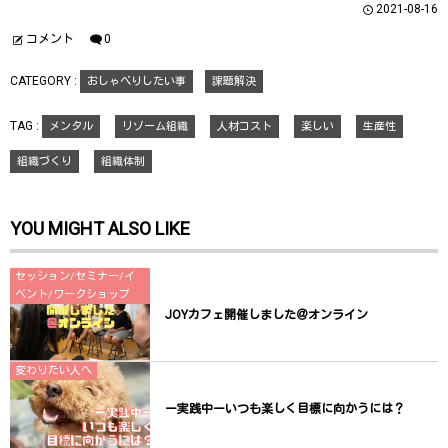
ウ
て
ウ
2021-08-16
ィ
く
ィ
ン
だ
ン
ド
さ
ド
コメント
0
ウ
い
ウ
で
(
で
開
新
開
CATEGORY :
おしゃべりしたい事
課題解決
き
し
き
ま
い
ま
す
ウ
す
)
ィ
)
TAG :
メンタル
リゾーム組織
人材コスト
楽しい
生産性
ン
ド
ウ
組織づくり
組織体制
で
開
き
ま
す
YOU MIGHT ALSO LIKE
)
セッション/セミナー/イ
ベント/ワークショップ
JOYカフェ開催しました＠オンライン
変わりたい人へ
ー実践中ーいつも楽しく目標に向かうには？