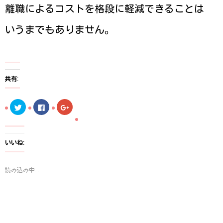
離職によるコストを格段に軽減できることは
いうまでもありません。
共有:
ク
F
ク
リ
a
リ
ッ
c
ッ
ク
e
ク
し
b
し
て
o
て
T
o
G
いいね:
w
k
o
i
で
o
t
共
g
t
有
l
読み込み中...
e
す
e
r
る
+
で
に
で
共
は
共
有
ク
有
(
リ
(
新
ッ
新
し
ク
し
い
し
い