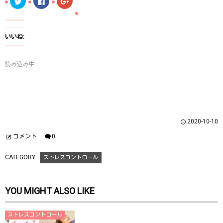
リ
a
リ
ッ
c
ッ
ク
e
ク
し
b
し
て
o
て
T
o
G
いいね:
w
k
o
i
で
o
t
共
g
t
有
l
読み込み中...
e
す
e
r
る
+
で
に
で
共
は
共
有
ク
有
(
リ
(
新
ッ
新
し
ク
し
い
し
い
ウ
て
ウ
2020-10-10
ィ
く
ィ
ン
だ
ン
ド
さ
ド
コメント
0
ウ
い
ウ
で
(
で
開
新
開
CATEGORY :
ストレスコントロール
き
し
き
ま
い
ま
す
ウ
す
)
ィ
)
ン
YOU MIGHT ALSO LIKE
ド
ウ
で
開
き
ストレスコントロール
ま