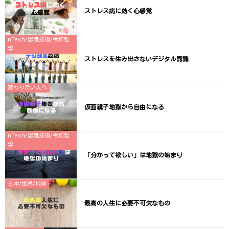
す
)
ストレス病に効く心感覚
nTech/認識技術/令和哲
学
ストレスを生み出さないデジタル認識
変わりたい人へ
仮面親子地獄から自由になる
nTech/認識技術/令和哲
学
「分かって欲しい」は地獄の始まり
日本/世界/地球
最高の人生に必要不可欠なもの