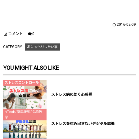
共
は
共
有
ク
有
(
リ
(
新
ッ
新
し
ク
し
い
し
い
ウ
て
ウ
2016-02-09
ィ
く
ィ
ン
だ
ン
ド
さ
ド
コメント
0
ウ
い
ウ
で
(
で
開
新
開
CATEGORY :
おしゃべりしたい事
き
し
き
ま
い
ま
す
ウ
す
)
ィ
)
ン
YOU MIGHT ALSO LIKE
ド
ウ
で
開
き
ストレスコントロール
ま
す
)
ストレス病に効く心感覚
nTech/認識技術/令和哲
学
ストレスを生み出さないデジタル認識