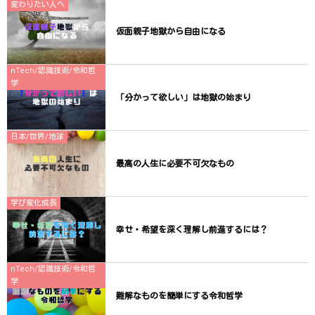
変わりたい人へ
仮面親子地獄から自由になる
nTech/認識技術/令和哲
学
「分かって欲しい」は地獄の始まり
日本/世界/地球
最高の人生に必要不可欠なもの
学び変化成長
幸せ・希望を深く理解し前進するには？
nTech/認識技術/令和哲
学
難解なものを簡単にする令和哲学