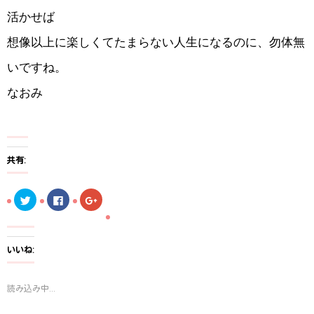
活かせば
想像以上に楽しくてたまらない人生になるのに、勿体無
いですね。
なおみ
共有:
ク
F
ク
リ
a
リ
ッ
c
ッ
ク
e
ク
し
b
し
て
o
て
T
o
G
いいね:
w
k
o
i
で
o
t
共
g
t
有
l
読み込み中...
e
す
e
r
る
+
で
に
で