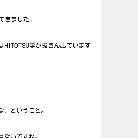
してきました。
HITOTSU学が抜きん出ています
な、ということ。
はないですね。