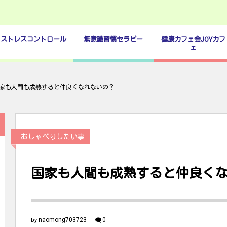
ストレスコントロール
無意識習慣セラピー
健康カフェ会JOYカフ
ェ
家も人間も成熟すると仲良くなれないの？
おしゃべりしたい事
国家も人間も成熟すると仲良く
naomong703723
0
by