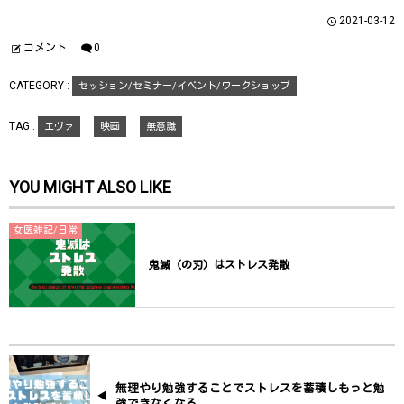
い
し
い
ウ
て
ウ
2021-03-12
ィ
く
ィ
ン
だ
ン
ド
さ
ド
コメント
0
ウ
い
ウ
で
(
で
開
新
開
CATEGORY :
セッション/セミナー/イベント/ワークショップ
き
し
き
ま
い
ま
す
ウ
す
)
ィ
)
TAG :
エヴァ
映画
無意識
ン
ド
ウ
で
開
YOU MIGHT ALSO LIKE
き
ま
す
)
女医雑記/日常
鬼滅（の刃）はストレス発散
無理やり勉強することでストレスを蓄積しもっと勉
強できなくなる