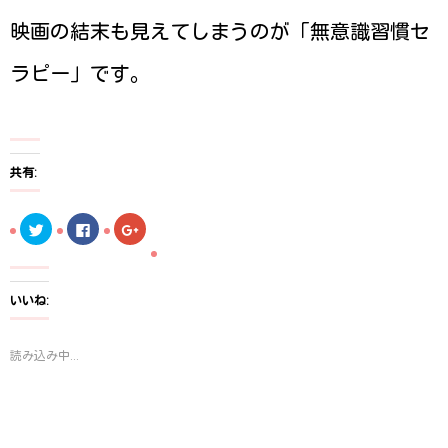
映画の結末も見えてしまうのが「無意識習慣セ
ラピー」です。
共有:
ク
F
ク
リ
a
リ
ッ
c
ッ
ク
e
ク
し
b
し
て
o
て
T
o
G
いいね:
w
k
o
i
で
o
t
共
g
t
有
l
読み込み中...
e
す
e
r
る
+
で
に
で
共
は
共
有
ク
有
(
リ
(
新
ッ
新
し
ク
し