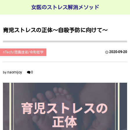
女医のストレス解消メソッド
育児ストレスの正体〜自殺予防に向けて〜
2020-09-20
nTech/認識技術/令和哲学
naomijoy
0
by