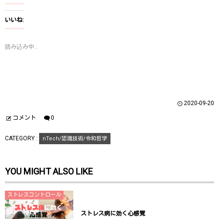
ク
e
ク
し
b
し
て
o
て
T
o
G
いいね:
w
k
o
i
で
o
t
共
g
t
有
l
読み込み中...
e
す
e
r
る
+
で
に
で
共
は
共
有
ク
有
(
リ
(
新
ッ
新
し
ク
し
い
し
い
ウ
て
ウ
2020-09-20
ィ
く
ィ
ン
だ
ン
ド
さ
ド
コメント
0
ウ
い
ウ
で
(
で
開
新
開
CATEGORY :
nTech/認識技術/令和哲学
き
し
き
ま
い
ま
す
ウ
す
)
ィ
)
ン
YOU MIGHT ALSO LIKE
ド
ウ
で
開
き
ストレスコントロール
ま
す
)
ストレス病に効く心感覚