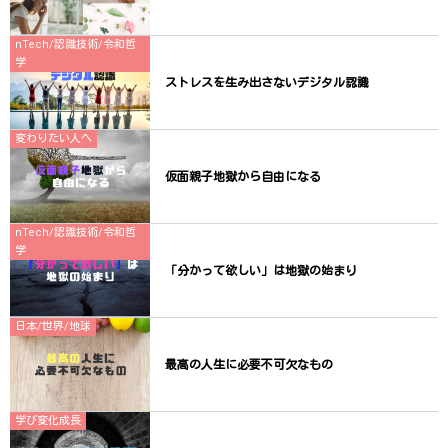
nTech/認識技術/令和哲
学
ストレスを生み出さないデジタル認識
変わりたい人へ
仮面親子地獄から自由になる
nTech/認識技術/令和哲
学
「分かって欲しい」は地獄の始まり
日本/世界/地球
最高の人生に必要不可欠なもの
学び変化成長