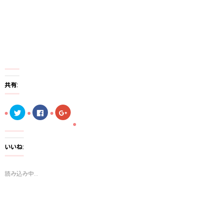
共有:
ク
F
ク
リ
a
リ
ッ
c
ッ
ク
e
ク
し
b
し
て
o
て
T
o
G
いいね:
w
k
o
i
で
o
t
共
g
t
有
l
読み込み中...
e
す
e
r
る
+
で
に
で
共
は
共
有
ク
有
(
リ
(
新
ッ
新
し
ク
し