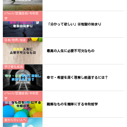
nTech/認識技術/令和哲
学
「分かって欲しい」は地獄の始まり
日本/世界/地球
最高の人生に必要不可欠なもの
学び変化成長
幸せ・希望を深く理解し前進するには？
nTech/認識技術/令和哲
学
難解なものを簡単にする令和哲学
変わりたい人へ