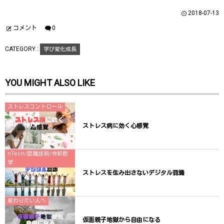
い
し
い
ウ
て
ウ
2018-07-13
ィ
く
ィ
ン
だ
ン
ド
さ
ド
コメント
0
ウ
い
ウ
で
(
で
開
新
開
CATEGORY :
学び変化成長
き
し
き
ま
い
ま
す
ウ
す
)
ィ
)
ン
YOU MIGHT ALSO LIKE
ド
ウ
で
開
き
ストレスコントロール
ま
す
)
ストレス病に効く心感覚
nTech/認識技術/令和哲
学
ストレスを生み出さないデジタル認識
変わりたい人へ
仮面親子地獄から自由になる