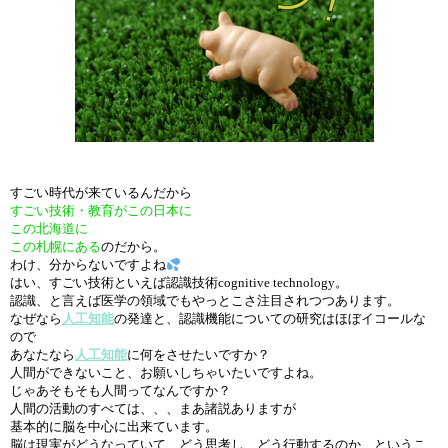
すごい時代が来ているんだから
すごい技術・教育がこの日本に
この北海道に
この札幌に
ある
のだから。
わけ、分からないですよね
はい、すごい技術といえば認識技術cognitive technology。
認識、と言えば医学の領域でもやっとこさ注目されつつあります。
なぜなら
人工知能
の発達と、認識機能についての研究はほぼイコールな
ので
あなたなら
人工知能
に何をさせたいですか？
人間ができないこと、お願いしちゃいたいですよね。
じゃあそもそも人間ってなんですか？
人間の活動のすべては、、、まあ諸説ありますが
基本的に脳を中心に出来ています。
脳は現実がどうなっていて、どう思考し、どう行動するのか、というこ