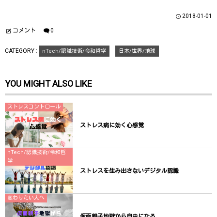
し
ク
し
い
し
い
ウ
て
ウ
2018-01-01
ィ
く
ィ
ン
だ
ン
ド
さ
ド
コメント
0
ウ
い
ウ
で
(
で
開
新
開
CATEGORY :
nTech/認識技術/令和哲学
日本/世界/地球
き
し
き
ま
い
ま
す
ウ
す
)
ィ
)
ン
YOU MIGHT ALSO LIKE
ド
ウ
で
開
き
ストレスコントロール
ま
す
)
ストレス病に効く心感覚
nTech/認識技術/令和哲
学
ストレスを生み出さないデジタル認識
変わりたい人へ
仮面親子地獄から自由になる