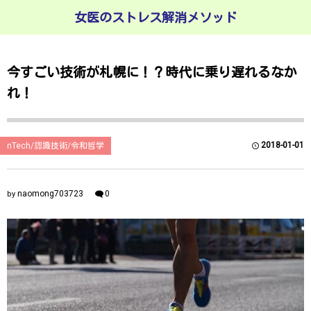
女医のストレス解消メソッド
今すごい技術が札幌に！？時代に乗り遅れるなか
れ！
2018-01-01
nTech/認識技術/令和哲学
naomong703723
0
by