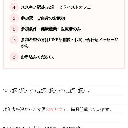
ススキノ駅徒歩2分 ミライストカフェ
参加費 ご自身のお飲物
参加条件 健康産業・医療者のみ
参加希望の方はLINEか相談・お問い合わせメッセージ
から
お申込みください。
˚✧₊⁎❝᷀ົཽ≀ˍ̮ ❝᷀ົཽ⁎⁺˳✧
˚✧₊⁎❝᷀ົཽ≀ˍ̮ ❝᷀ົཽ⁎⁺˳✧
˚✧₊⁎❝᷀ົཽ≀ˍ̮ ❝᷀ົཽ⁎⁺˳✧
昨年大好評だった女医
JOYカフェ
、毎月開催しています。