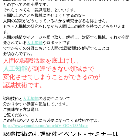
とのすべての司令塔です。
それらすべてを「認識活動」といいます。
人間以上のことを機械にさせようとするのなら
人間の認識がどうなっているのかを研究せざるを得ません。
もちろん機械の研究をしながら人間以上の能力を持つこともありえま
す。
人間の感情やイメージを受け取り、解析し、対応する機械、それが今開
発されている
人工知能
やロボットです。
ですからその分野において人間の認識活動を解析することは
必須なんですね。
人間の認識活動を底上げし、
人工知能
が到達できない領域まで
変化させてしまうことができるのが
認識技術です。
認識技術と
人工知能
の必要性について
分かりやすい動画を配信しています。
ご興味在る方は是非
ご覧ください。
この時代のどんな人にも必要になってくる技術ですよ。
https://www.youtube.com/watch?v=OC-v183Mxcc
認識技術の札幌開催イベント・セミナーは