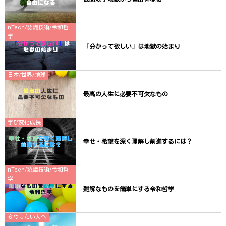
nTech/認識技術/令和哲
学
「分かって欲しい」は地獄の始まり
日本/世界/地球
最高の人生に必要不可欠なもの
学び変化成長
幸せ・希望を深く理解し前進するには？
nTech/認識技術/令和哲
学
難解なものを簡単にする令和哲学
変わりたい人へ