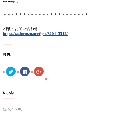
naomijoy
＊＊＊＊＊＊＊＊＊＊＊＊＊＊＊＊＊＊＊＊＊＊
相談・お問い合わせ
https://ws.formzu.net/fgen/S60415542/
共有:
ク
F
ク
リ
a
リ
ッ
c
ッ
ク
e
ク
し
b
し
て
o
て
T
o
G
いいね:
w
k
o
i
で
o
t
共
g
t
有
l
読み込み中...
e
す
e
r
る
+
で
に
で
共
は
共
有
ク
有
(
リ
(
新
ッ
新