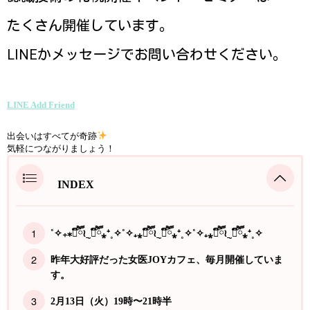
たくさん開催しています。
LINEかメッセージでお問い合わせください。
LINE Add Friend
出会いはすべてが奇跡
気軽につながりましょう！
INDEX
˚✧₊⁎❝᷀ົཽ≀ˍ̮ ❝᷀ົཽ⁎⁺˳✧˚✧₊⁎❝᷀ົཽ≀ˍ̮ ❝᷀ົཽ⁎⁺˳✧˚✧₊⁎❝᷀ົཽ≀ˍ̮ ❝᷀ົཽ⁎⁺˳✧
昨年大好評だった女医JOYカフェ、毎月開催していま
す。
2月13日（火）19時〜21時半