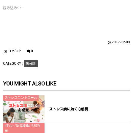
t
共
g
t
有
l
読み込み中...
e
す
e
r
る
+
で
に
で
共
は
共
有
ク
有
(
リ
(
新
ッ
新
し
ク
し
い
し
い
ウ
て
ウ
2017-12-03
ィ
く
ィ
ン
だ
ン
ド
さ
ド
コメント
0
ウ
い
ウ
で
(
で
開
新
開
CATEGORY :
未分類
き
し
き
ま
い
ま
す
ウ
す
)
ィ
)
ン
YOU MIGHT ALSO LIKE
ド
ウ
で
開
き
ストレスコントロール
ま
す
)
ストレス病に効く心感覚
nTech/認識技術/令和哲
学