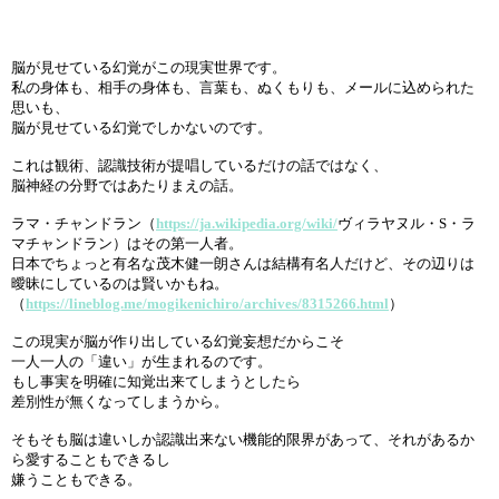
脳が見せている幻覚がこの現実世界です。
私の身体も、相手の身体も、言葉も、ぬくもりも、メールに込められた
思いも、
脳が見せている幻覚でしかないのです。
これは観術、認識技術が提唱しているだけの話ではなく、
脳神経の分野ではあたりまえの話。
ラマ・チャンドラン（
https://ja.wikipedia.org/wiki/
ヴィラヤヌル・S・ラ
マチャンドラン）はその第一人者。
日本でちょっと有名な茂木健一朗さんは結構有名人だけど、その辺りは
曖昧にしているのは賢いかもね。
（
https://lineblog.me/mogikenichiro/archives/8315266.html
）
この現実が脳が作り出している幻覚妄想だからこそ
一人一人の「違い」が生まれるのです。
もし事実を明確に知覚出来てしまうとしたら
差別性が無くなってしまうから。
そもそも脳は違いしか認識出来ない機能的限界があって、それがあるか
ら愛することもできるし
嫌うこともできる。