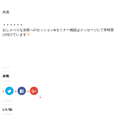
尚美
＊＊＊＊＊＊
おしゃべりな女医へのセッション&セミナー相談はメッセージにて常時受
け付けています
共有:
ク
F
ク
リ
a
リ
ッ
c
ッ
ク
e
ク
し
b
し
て
o
て
T
o
G
いいね:
w
k
o
i
で
o