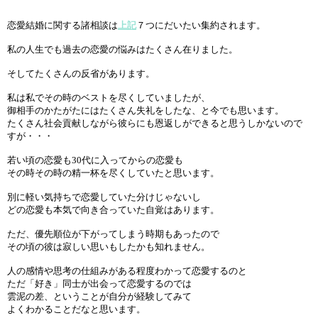
恋愛結婚に関する諸相談は
上記
７つにだいたい集約されます。
私の人生でも過去の恋愛の悩みはたくさん在りました。
そしてたくさんの反省があります。
私は私でその時のベストを尽くしていましたが、
御相手のかたがたにはたくさん失礼をしたな、と今でも思います。
たくさん社会貢献しながら彼らにも恩返しができると思うしかないので
すが・・・
若い頃の恋愛も30代に入ってからの恋愛も
その時その時の精一杯を尽くしていたと思います。
別に軽い気持ちで恋愛していた分けじゃないし
どの恋愛も本気で向き合っていた自覚はあります。
ただ、優先順位が下がってしまう時期もあったので
その頃の彼は寂しい思いもしたかも知れません。
人の感情や思考の仕組みがある程度わかって恋愛するのと
ただ「好き」同士が出会って恋愛するのでは
雲泥の差、ということが自分が経験してみて
よくわかることだなと思います。