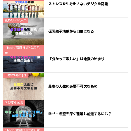
ストレスを生み出さないデジタル認識
変わりたい人へ
仮面親子地獄から自由になる
nTech/認識技術/令和哲
学
「分かって欲しい」は地獄の始まり
日本/世界/地球
最高の人生に必要不可欠なもの
学び変化成長
幸せ・希望を深く理解し前進するには？
nTech/認識技術/令和哲