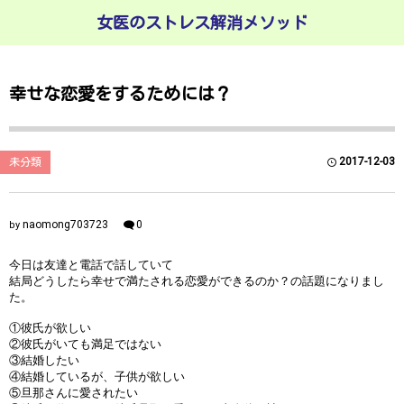
女医のストレス解消メソッド
幸せな恋愛をするためには？
2017-12-03
未分類
naomong703723
0
by
今日は友達と電話で話していて
結局どうしたら幸せで満たされる恋愛ができるのか？の話題になりまし
た。
①彼氏が欲しい
②彼氏がいても満足ではない
③結婚したい
④結婚しているが、子供が欲しい
⑤旦那さんに愛されたい