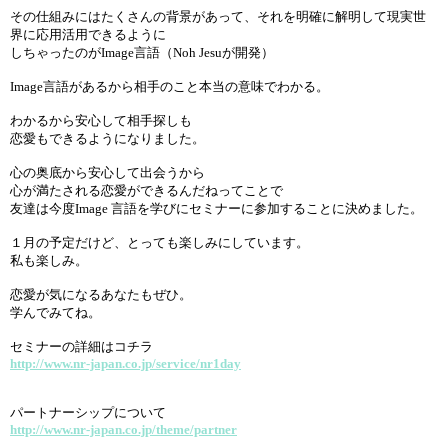
その仕組みにはたくさんの背景があって、それを明確に解明して現実世
界に応用活用できるように
しちゃったのがImage言語（Noh Jesuが開発）
Image言語があるから相手のこと本当の意味でわかる。
わかるから安心して相手探しも
恋愛もできるようになりました。
心の奥底から安心して出会うから
心が満たされる恋愛ができるんだねってことで
友達は今度Image 言語を学びにセミナーに参加することに決めました。
１月の予定だけど、とっても楽しみにしています。
私も楽しみ。
恋愛が気になるあなたもぜひ。
学んでみてね。
セミナーの詳細はコチラ
http://www.nr-japan.co.jp/service/nr1day
パートナーシップについて
http://www.nr-japan.co.jp/theme/partner