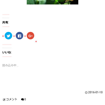
共有:
ク
F
ク
リ
a
リ
ッ
c
ッ
ク
e
ク
し
b
し
て
o
て
T
o
G
いいね:
w
k
o
i
で
o
t
共
g
t
有
l
読み込み中...
e
す
e
r
る
+
で
に
で
共
は
共
有
ク
有
(
リ
(
新
ッ
新
し
ク
し
い
し
い
ウ
て
ウ
2016-01-10
ィ
く
ィ
ン
だ
ン
ド
さ
ド
コメント
0
ウ
い
ウ