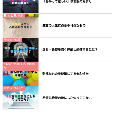
「分かって欲しい」は地獄の始まり
日本/世界/地球
最高の人生に必要不可欠なもの
学び変化成長
幸せ・希望を深く理解し前進するには？
nTech/認識技術/令和哲
学
難解なものを簡単にする令和哲学
変わりたい人へ
希望は絶望の後にしかやってこない