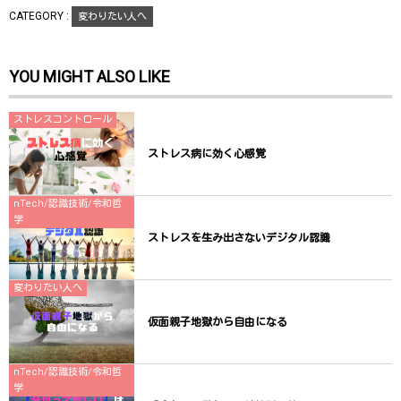
で
(
で
開
新
開
CATEGORY :
変わりたい人へ
き
し
き
ま
い
ま
す
ウ
す
)
ィ
)
ン
YOU MIGHT ALSO LIKE
ド
ウ
で
開
き
ストレスコントロール
ま
す
)
ストレス病に効く心感覚
nTech/認識技術/令和哲
学
ストレスを生み出さないデジタル認識
変わりたい人へ
仮面親子地獄から自由になる
nTech/認識技術/令和哲
学