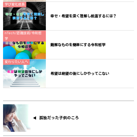
学び変化成長
幸せ・希望を深く理解し前進するには？
nTech/認識技術/令和哲
学
難解なものを簡単にする令和哲学
変わりたい人へ
希望は絶望の後にしかやってこない
孤独だった子供のころ