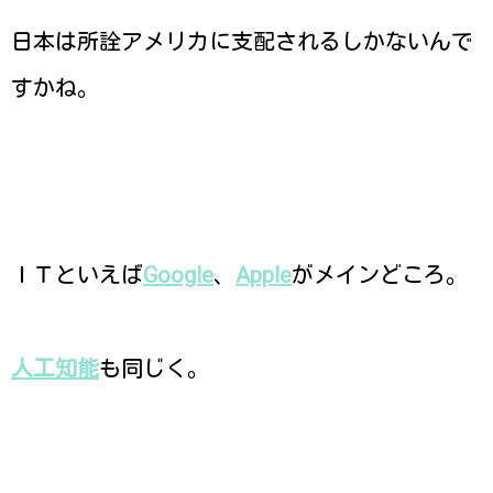
日本は所詮アメリカに支配されるしかないんで
すかね。
ＩＴといえば
Google
、
Apple
がメインどころ。
人工知能
も同じく。