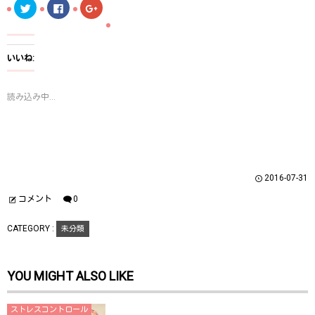
ク
F
ク
リ
a
リ
ッ
c
ッ
ク
e
ク
し
b
し
て
o
て
T
o
G
いいね:
w
k
o
i
で
o
t
共
g
t
有
l
読み込み中...
e
す
e
r
る
+
で
に
で
共
は
共
有
ク
有
(
リ
(
新
ッ
新
し
ク
し
い
し
い
ウ
て
ウ
2016-07-31
ィ
く
ィ
ン
だ
ン
ド
さ
ド
コメント
0
ウ
い
ウ
で
(
で
開
新
開
CATEGORY :
未分類
き
し
き
ま
い
ま
す
ウ
す
)
ィ
)
ン
YOU MIGHT ALSO LIKE
ド
ウ
で
開
き
ストレスコントロール