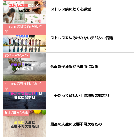
ま
す
)
ストレス病に効く心感覚
nTech/認識技術/令和哲
学
ストレスを生み出さないデジタル認識
変わりたい人へ
仮面親子地獄から自由になる
nTech/認識技術/令和哲
学
「分かって欲しい」は地獄の始まり
日本/世界/地球
最高の人生に必要不可欠なもの