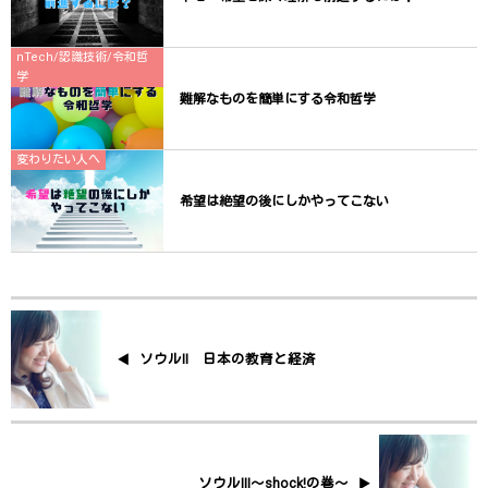
nTech/認識技術/令和哲
学
難解なものを簡単にする令和哲学
変わりたい人へ
希望は絶望の後にしかやってこない
ソウルⅡ 日本の教育と経済
ソウルⅢ〜shock!の巻〜