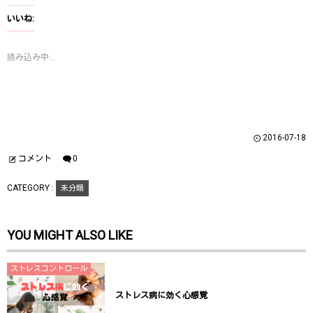
て
o
て
T
o
G
いいね:
w
k
o
i
で
o
t
共
g
t
有
l
読み込み中...
e
す
e
r
る
+
で
に
で
共
は
共
有
ク
有
(
リ
(
新
ッ
新
し
ク
し
い
し
い
ウ
て
ウ
2016-07-18
ィ
く
ィ
ン
だ
ン
ド
さ
ド
コメント
0
ウ
い
ウ
で
(
で
開
新
開
CATEGORY :
未分類
き
し
き
ま
い
ま
す
ウ
す
)
ィ
)
ン
YOU MIGHT ALSO LIKE
ド
ウ
で
開
き
ストレスコントロール
ま
す
)
ストレス病に効く心感覚