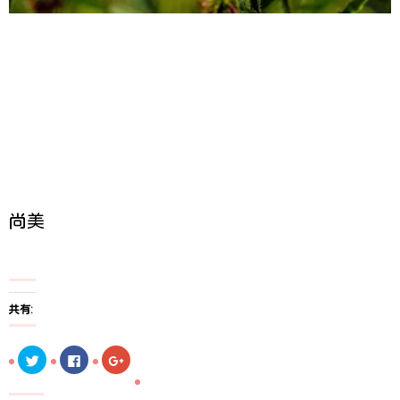
尚美
共有:
ク
F
ク
リ
a
リ
ッ
c
ッ
ク
e
ク
し
b
し