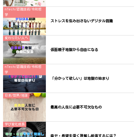
nTech/認識技術/令和哲
学
ストレスを生み出さないデジタル認識
変わりたい人へ
仮面親子地獄から自由になる
nTech/認識技術/令和哲
学
「分かって欲しい」は地獄の始まり
日本/世界/地球
最高の人生に必要不可欠なもの
学び変化成長
幸せ・希望を深く理解し前進するには？