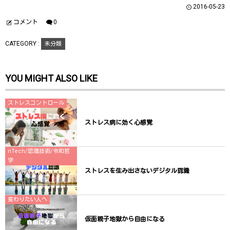
ウ
て
ウ
2016-05-23
ィ
く
ィ
ン
だ
ン
ド
さ
ド
コメント
0
ウ
い
ウ
で
(
で
開
新
開
CATEGORY :
未分類
き
し
き
ま
い
ま
す
ウ
す
)
ィ
)
ン
YOU MIGHT ALSO LIKE
ド
ウ
で
開
き
ストレスコントロール
ま
す
)
ストレス病に効く心感覚
nTech/認識技術/令和哲
学
ストレスを生み出さないデジタル認識
変わりたい人へ
仮面親子地獄から自由になる