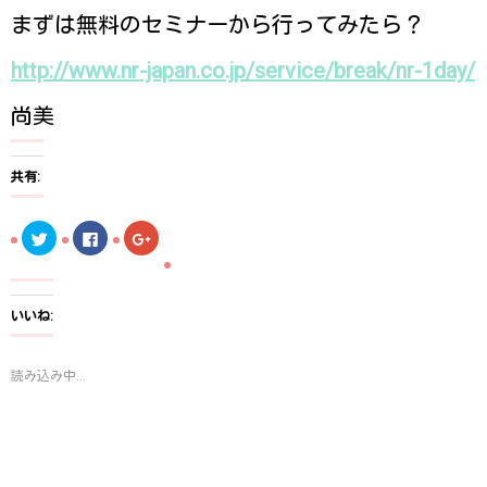
まずは無料のセミナーから行ってみたら？
http://www.nr-japan.co.jp/service/break/nr-1day/
尚美
共有:
ク
F
ク
リ
a
リ
ッ
c
ッ
ク
e
ク
し
b
し
て
o
て
T
o
G
いいね:
w
k
o
i
で
o
t
共
g
t
有
l
読み込み中...
e
す
e
r
る
+
で
に
で
共
は
共
有
ク
有
(
リ
(
新
ッ
新
し
ク
し
い
し
い