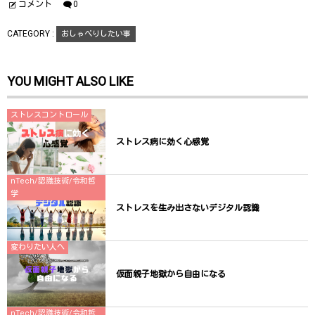
ド
さ
ド
コメント
0
ウ
い
ウ
で
(
で
開
新
開
CATEGORY :
おしゃべりしたい事
き
し
き
ま
い
ま
す
ウ
す
)
ィ
)
ン
YOU MIGHT ALSO LIKE
ド
ウ
で
開
き
ストレスコントロール
ま
す
)
ストレス病に効く心感覚
nTech/認識技術/令和哲
学
ストレスを生み出さないデジタル認識
変わりたい人へ
仮面親子地獄から自由になる
nTech/認識技術/令和哲