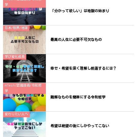
学
「分かって欲しい」は地獄の始まり
日本/世界/地球
最高の人生に必要不可欠なもの
学び変化成長
幸せ・希望を深く理解し前進するには？
nTech/認識技術/令和哲
学
難解なものを簡単にする令和哲学
変わりたい人へ
希望は絶望の後にしかやってこない