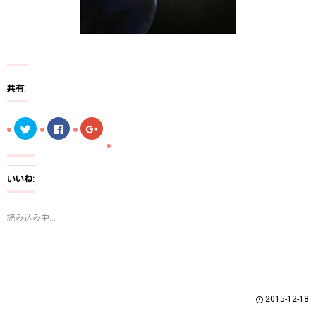
共有:
ク
F
ク
リ
a
リ
ッ
c
ッ
ク
e
ク
し
b
し
て
o
て
T
o
G
いいね:
w
k
o
i
で
o
t
共
g
t
有
l
読み込み中...
e
す
e
r
る
+
で
に
で
共
は
共
有
ク
有
(
リ
(
新
ッ
新
し
ク
し
い
し
い
ウ
て
ウ
2015-12-18
ィ
く
ィ
ン
だ
ン