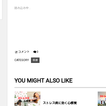
t
共
g
t
有
l
読み込み中...
e
す
e
r
る
+
で
に
で
共
は
共
有
ク
有
(
リ
(
新
ッ
新
し
ク
し
い
し
い
ウ
て
ウ
ィ
く
ィ
ン
だ
ン
ド
さ
ド
ウ
い
ウ
で
(
で
開
新
開
コメント
0
き
し
き
ま
い
ま
す
ウ
す
CATEGORY :
医療
)
ィ
)
ン
ド
ウ
で
開
YOU MIGHT ALSO LIKE
き
ま
す
)
ストレス病に効く心感覚