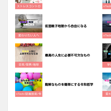
ストレスコントロ
nTe
ール
仮面親子地獄から自由になる
変わりたい人へ
nTe
最高の人生に必要不可欠なもの
日本/世界/地球
学
難解なものを簡単にする令和哲学
nTech/認識技術/令
変
和哲学