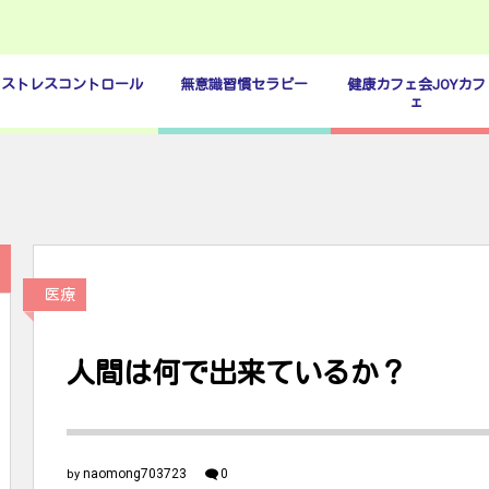
ストレスコントロール
無意識習慣セラピー
健康カフェ会JOYカフ
ェ
医療
人間は何で出来ているか？
naomong703723
0
by