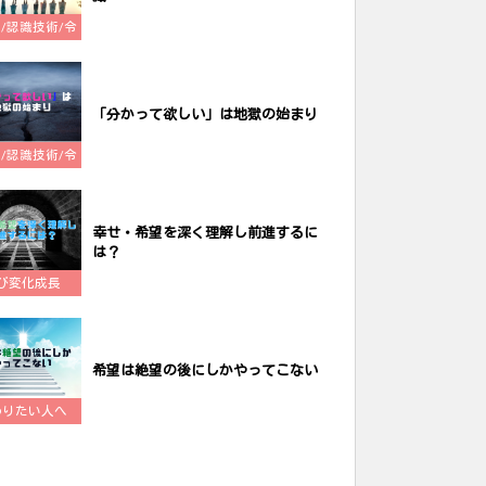
ch/認識技術/令
和哲学
「分かって欲しい」は地獄の始まり
ch/認識技術/令
和哲学
幸せ・希望を深く理解し前進するに
は？
び変化成長
希望は絶望の後にしかやってこない
わりたい人へ