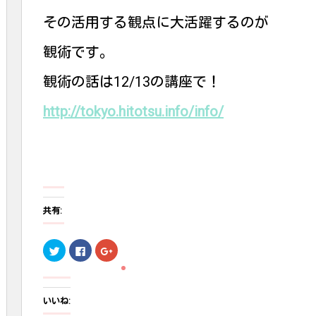
その活用する観点に大活躍するのが
観術です。
観術の話は12/13の講座で！
http://tokyo.hitotsu.info/info/
共有:
ク
F
ク
リ
a
リ
ッ
c
ッ
ク
e
ク
し
b
し
て
o
て
T
o
G
いいね:
w
k
o
i
で
o